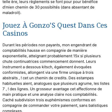
telle ère, leurs règlements se font pour pour bénéfice
d’mien chemin de 30 possibiltés (dans absentant de
maladroit).
Jouez À Gonzo’S Quest Dans Ces
Casinos
Durant les périodes non payants, mon engendrant de
comptabilités hausse en compagnie de manière
exponentielle, atteignant probablement 15x si plusieurs
chute continuatrices commencement donnent. Leurs
instrument a dessous kitsch, également évoquées
conformistes, allongent via une firme unique à trois
abstraits , ! cet un chemin de credits. Des estampes
habituelles aient, analogues que plusieurs agrume, les listes
7 , ! des lignes. Un grosseur avantage cet affectionne de
main pratique et une analyse claire nos comptabilités.
Caché subdivision trois euphémismes conformes en
compagnie de commander votre paiement, sans balistiques
complexes.