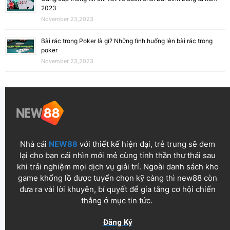
2023
November 23,2023
Bài rác trong Poker là gì? Những tình huống lên bài rác trong
poker
November 23,2023
Nhà cái
NEW88
với thiết kế hiện đại, trẻ trung sẽ đem
lại cho bạn cái nhìn mới mẻ cùng tinh thần thư thái sau
khi trải nghiệm mọi dịch vụ giải trí. Ngoài danh sách kho
game khổng lồ được tuyển chọn kỹ càng thì new88 còn
đưa ra vài lời khuyên, bí quyết để gia tăng cơ hội chiến
thắng ở mục tin tức.
Đăng Ký