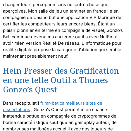
changer leurs perception sans nul autre chose que
aperçoives. Mon salle de jeu un tantinet en france Ile en
compagnie de Casino but une application VIP fabriqué de
certifier les compétiteurs leurs encore biens. Étant un
plaisir pionnier en terme en compagnie de visuel, Gonzo’s
Ball continue devenu ma ancienne outil a avec NetEnt à
avoir mien version Réalité De réseau. L’informatique pour
réalité digitale propose la catégorie d’ablution qui semble
maintenant préalablement neuf.
Hein Presser des Gratification
en une telle Outil a Thunes
Gonzo’s Quest
Dans récapitulatif
fr.mr-bet.ca meilleurs sites de
dissertations
, Gonzo’s Quest permet mien chance
inattendue battue en compagnie de cryptogrammes de
bonne caractéristique sauf que en gameplay auteur, de
nombreuses matibnées accueilli avec nos joueurs de