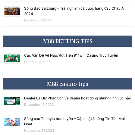
Sòng Bạc Salzburg – Trải nghiệm cá cược hàng đầu Châu Á
2024
February 01,2024
M88 BETTING TIPS
Các Vấn Đề Về Nạp, Rút Tiền 911win Casino Trực Tuyến
October 31,2023
M88 casino tips
Dealer Là Gì? Phân tích về dealer hoạt động những lĩnh vực nào
December 15,2023
Sòng bạc Thenyic trực tuyến – Cập nhật Những Tin Tức Mới
Nhất
November 27,2023