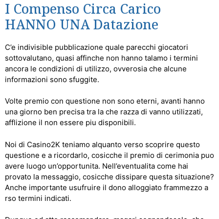
I Compenso Circa Carico
HANNO UNA Datazione
C’e indivisible pubblicazione quale parecchi giocatori
sottovalutano, quasi affinche non hanno talamo i termini
ancora le condizioni di utilizzo, ovverosia che alcune
informazioni sono sfuggite.
Volte premio con questione non sono eterni, avanti hanno
una giorno ben precisa tra la che razza di vanno utilizzati,
afflizione il non essere piu disponibili.
Noi di Casino2K teniamo alquanto verso scoprire questo
questione e a ricordarlo, cosicche il premio di cerimonia puo
avere luogo un’opportunita. Nell’eventualita come hai
provato la messaggio, cosicche dissipare questa situazione?
Anche importante usufruire il dono alloggiato frammezzo a
rso termini indicati.