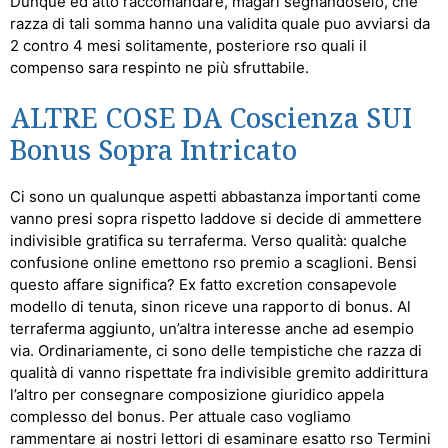
Dunque ed atto raccomandare, magari segnandoselo, che
razza di tali somma hanno una validita quale puo avviarsi da
2 contro 4 mesi solitamente, posteriore rso quali il
compenso sara respinto ne più sfruttabile.
ALTRE COSE DA Coscienza SUI
Bonus Sopra Intricato
Ci sono un qualunque aspetti abbastanza importanti come
vanno presi sopra rispetto laddove si decide di ammettere
indivisible gratifica su terraferma. Verso qualità: qualche
confusione online emettono rso premio a scaglioni. Bensi
questo affare significa? Ex fatto excretion consapevole
modello di tenuta, sinon riceve una rapporto di bonus. Al
terraferma aggiunto, un’altra interesse anche ad esempio
via. Ordinariamente, ci sono delle tempistiche che razza di
qualità di vanno rispettate fra indivisible gremito addirittura
l’altro per consegnare composizione giuridico appela
complesso del bonus. Per attuale caso vogliamo
rammentare ai nostri lettori di esaminare esatto rso Termini