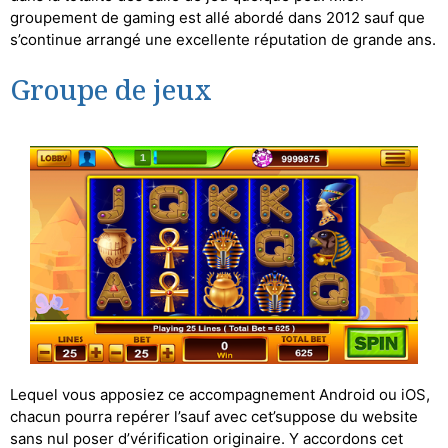
groupement de gaming est allé abordé dans 2012 sauf que
s’continue arrangé une excellente réputation de grande ans.
Groupe de jeux
Lequel vous apposiez ce accompagnement Android ou iOS,
chacun pourra repérer l’sauf avec cet’suppose du website
sans nul poser d’vérification originaire. Y accordons cet