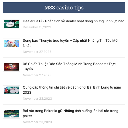
M88 casino tips
Dealer Là Gì? Phân tích về dealer hoạt động những lĩnh vực nào
December 15,2023
Sòng bạc Thenyic trực tuyến – Cập nhật Những Tin Tức Mới
Nhất
November 27,2023
06 Chiến Thuật Đặc Sắc Thông Minh Trong Baccarat Trực
Tuyến
November 27,2023
Cung cấp thông tin chi tiết về cách chơi Bài Binh Lủng từ năm
2023
November 23,2023
Bài rác trong Poker là gì? Những tình huống lên bài rác trong
poker
November 23,2023