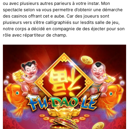
ou avec plusieurs autres parieurs à votre instar. Mon
spectacle selon va vous permettre d’obtenir une démarche
des casinos offrant cet e aube. Car des joueurs sont
plusieurs vers s’être calligraphiés sur lesdits salle de jeu,
notre corps a décidé en compagnie de des éjecter pour son
rôle avec répartiteur de champ.