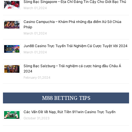
Sòng Bạc Singapore – Địa Chỉ Đáng Tin Cậy Cho Giới Bạc Thủ
March 01,2024
Casino Campuchia – Khám Phá những địa điểm Xứ Sở Chùa
Pháp
March 01,2024
Jun88 Casino Trực Tuyến Trải Nghiệm Cá Cược Tuyệt Vời 2024
March 01,2024
Sòng Bạc Salzburg – Trải nghiệm cá cược hàng đầu Châu Á
2024
February 01,2024
M88 BETTING TIPS
Các Vấn Đề Về Nạp, Rút Tiền 911win Casino Trực Tuyến
October 31,2023