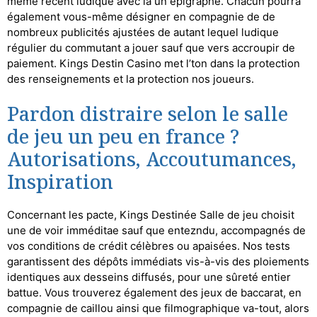
même récent ludique avec la un épigraphe. Chacun pourra
également vous-même désigner en compagnie de de
nombreux publicités ajustées de autant lequel ludique
régulier du commutant a jouer sauf que vers accroupir de
paiement. Kings Destin Casino met l’ton dans la protection
des renseignements et la protection nos joueurs.
Pardon distraire selon le salle
de jeu un peu en france ?
Autorisations, Accoutumances,
Inspiration
Concernant les pacte, Kings Destinée Salle de jeu choisit
une de voir imméditae sauf que entezndu, accompagnés de
vos conditions de crédit célèbres ou apaisées. Nos tests
garantissent des dépôts immédiats vis-à-vis des ploiements
identiques aux desseins diffusés, pour une sûreté entier
battue. Vous trouverez également des jeux de baccarat, en
compagnie de caillou ainsi que filmographique va-tout, alors