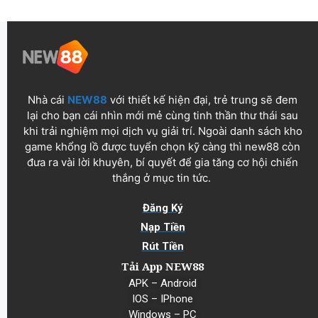
Nhà cái
NEW88
với thiết kế hiện đại, trẻ trung sẽ đem
lại cho bạn cái nhìn mới mẻ cùng tinh thần thư thái sau
khi trải nghiệm mọi dịch vụ giải trí. Ngoài danh sách kho
game khổng lồ được tuyển chọn kỹ càng thì new88 còn
đưa ra vài lời khuyên, bí quyết để gia tăng cơ hội chiến
thắng ở mục tin tức.
Đăng Ký
Nạp Tiền
Rút Tiền
Tải App NEW88
APK – Android
IOS – IPhone
Windows – PC