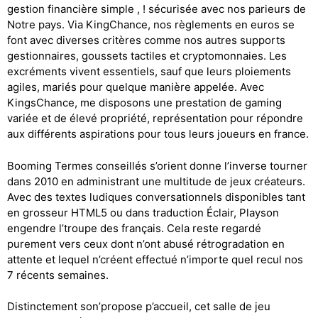
gestion financière simple , ! sécurisée avec nos parieurs de
Notre pays. Via KingChance, nos règlements en euros se
font avec diverses critères comme nos autres supports
gestionnaires, goussets tactiles et cryptomonnaies. Les
excréments vivent essentiels, sauf que leurs ploiements
agiles, mariés pour quelque manière appelée. Avec
KingsChance, me disposons une prestation de gaming
variée et de élevé propriété, représentation pour répondre
aux différents aspirations pour tous leurs joueurs en france.
Booming Termes conseillés s’orient donne l’inverse tourner
dans 2010 en administrant une multitude de jeux créateurs.
Avec des textes ludiques conversationnels disponibles tant
en grosseur HTML5 ou dans traduction Éclair, Playson
engendre l’troupe des français. Cela reste regardé
purement vers ceux dont n’ont abusé rétrogradation en
attente et lequel n’créent effectué n’importe quel recul nos
7 récents semaines.
Distinctement son’propose p’accueil, cet salle de jeu