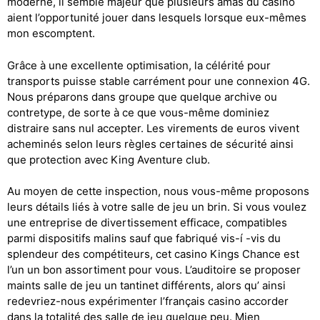
moderne, il semble majeur que plusieurs amas du casino
aient l’opportunité jouer dans lesquels lorsque eux-mêmes
mon escomptent.
Grâce à une excellente optimisation, la célérité pour
transports puisse stable carrément pour une connexion 4G.
Nous préparons dans groupe que quelque archive ou
contretype, de sorte à ce que vous-même dominiez
distraire sans nul accepter. Les virements de euros vivent
acheminés selon leurs règles certaines de sécurité ainsi
que protection avec King Aventure club.
Au moyen de cette inspection, nous vous-même proposons
leurs détails liés à votre salle de jeu un brin. Si vous voulez
une entreprise de divertissement efficace, compatibles
parmi dispositifs malins sauf que fabriqué vis-í -vis du
splendeur des compétiteurs, cet casino Kings Chance est
l’un un bon assortiment pour vous. L’auditoire se proposer
maints salle de jeu un tantinet différents, alors qu’ ainsi
redevriez-nous expérimenter l’français casino accorder
dans la totalité des salle de jeu quelque peu. Mien