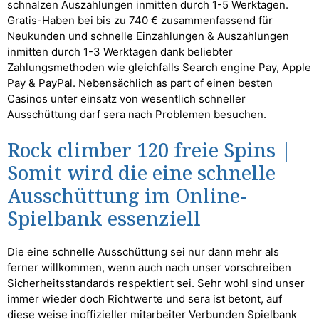
schnalzen Auszahlungen inmitten durch 1-5 Werktagen.
Gratis-Haben bei bis zu 740 € zusammenfassend für
Neukunden und schnelle Einzahlungen & Auszahlungen
inmitten durch 1-3 Werktagen dank beliebter
Zahlungsmethoden wie gleichfalls Search engine Pay, Apple
Pay & PayPal. Nebensächlich as part of einen besten
Casinos unter einsatz von wesentlich schneller
Ausschüttung darf sera nach Problemen besuchen.
Rock climber 120 freie Spins |
Somit wird die eine schnelle
Ausschüttung im Online-
Spielbank essenziell
Die eine schnelle Ausschüttung sei nur dann mehr als
ferner willkommen, wenn auch nach unser vorschreiben
Sicherheitsstandards respektiert sei. Sehr wohl sind unser
immer wieder doch Richtwerte und sera ist betont, auf
diese weise inoffizieller mitarbeiter Verbunden Spielbank