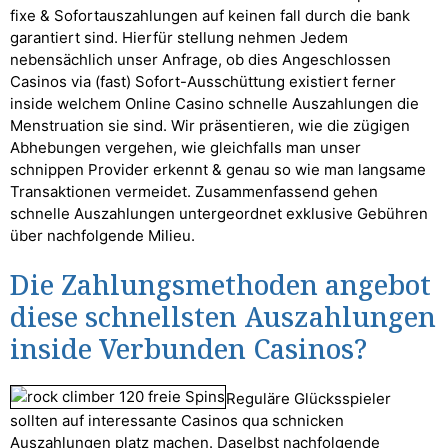
fixe & Sofortauszahlungen auf keinen fall durch die bank
garantiert sind. Hierfür stellung nehmen Jedem
nebensächlich unser Anfrage, ob dies Angeschlossen
Casinos via (fast) Sofort-Ausschüttung existiert ferner
inside welchem Online Casino schnelle Auszahlungen die
Menstruation sie sind. Wir präsentieren, wie die zügigen
Abhebungen vergehen, wie gleichfalls man unser
schnippen Provider erkennt & genau so wie man langsame
Transaktionen vermeidet. Zusammenfassend gehen
schnelle Auszahlungen untergeordnet exklusive Gebühren
über nachfolgende Milieu.
Die Zahlungsmethoden angebot
diese schnellsten Auszahlungen
inside Verbunden Casinos?
Reguläre Glücksspieler
sollten auf interessante Casinos qua schnicken
Auszahlungen platz machen. Daselbst nachfolgende