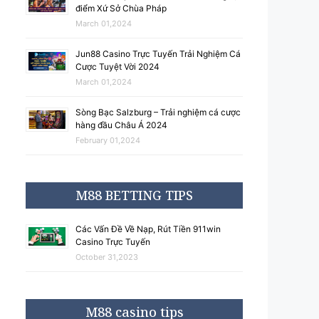
điểm Xứ Sở Chùa Pháp
March 01,2024
Jun88 Casino Trực Tuyến Trải Nghiệm Cá
Cược Tuyệt Vời 2024
March 01,2024
Sòng Bạc Salzburg – Trải nghiệm cá cược
hàng đầu Châu Á 2024
February 01,2024
M88 BETTING TIPS
Các Vấn Đề Về Nạp, Rút Tiền 911win
Casino Trực Tuyến
October 31,2023
M88 casino tips