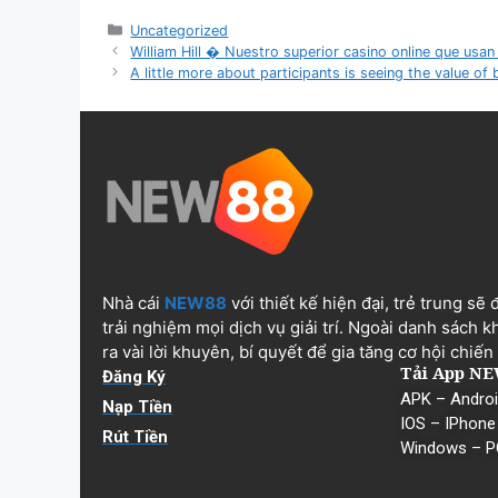
Uncategorized
William Hill � Nuestro superior casino online que usa
A little more about participants is seeing the value o
Nhà cái
NEW88
với thiết kế hiện đại, trẻ trung sẽ
trải nghiệm mọi dịch vụ giải trí. Ngoài danh sách
ra vài lời khuyên, bí quyết để gia tăng cơ hội chiến
Tải App N
Đăng Ký
APK – Andro
Nạp Tiền
IOS – IPhone
Rút Tiền
Windows – P