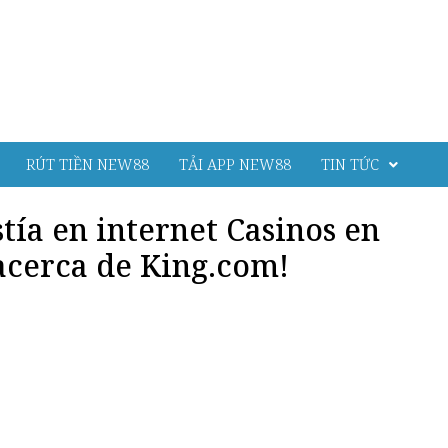
RÚT TIỀN NEW88
TẢI APP NEW88
TIN TỨC
ía en internet Casinos en
acerca de King.com!