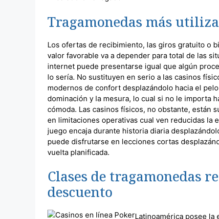
Tragamonedas más utiliz
Los ofertas de recibimiento, las giros gratuito o
valor favorable va a depender para total de las si
internet puede presentarse igual que algún pro
lo serí­a. No sustituyen en serio a las casinos fí
modernos de confort desplazándolo hacia el pelo 
dominación y la mesura, lo cual si no le importa 
cómoda. Las casinos físicos, no obstante, están s
en limitaciones operativas cual ven reducidas la
juego encaja durante historia diaria desplazándo
puede disfrutarse en lecciones cortas desplazándo
vuelta planificada.
Clases de tragamonedas re
descuento
Latinoamérica posee la e