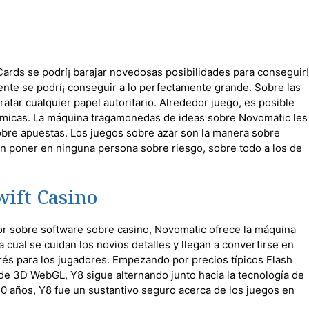
Cards se podrí¡ barajar novedosas posibilidades para conseguir!
ente se podrí¡ conseguir a lo perfectamente grande. Sobre las
atar cualquier papel autoritario. Alrededor juego, es posible
ámicas.
La máquina tragamonedas de ideas sobre Novomatic les
sobre apuestas. Los juegos sobre azar son la manera sobre
 poner en ninguna persona sobre riesgo, sobre todo a los de
wift Casino
dor sobre software sobre casino, Novomatic ofrece la máquina
a cual se cuidan los novios detalles y llegan a convertirse en
terés para los jugadores. Empezando por precios típicos Flash
e 3D WebGL, Y8 sigue alternando junto hacia la tecnología de
0 años, Y8 fue un sustantivo seguro acerca de los juegos en