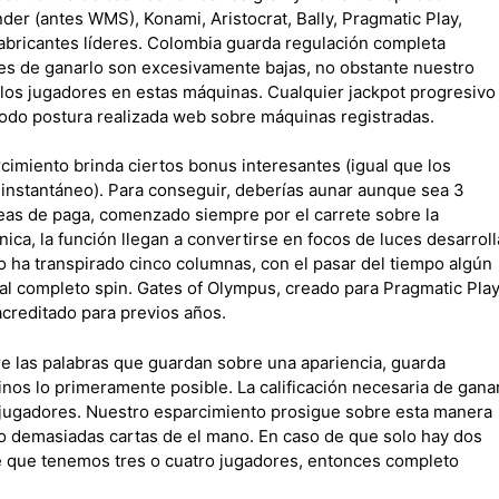
er (antes WMS), Konami, Aristocrat, Bally, Pragmatic Play,
abricantes líderes. Colombia guarda regulación completa
es de ganarlo son excesivamente bajas, no obstante nuestro
a los jugadores en estas máquinas. Cualquier jackpot progresivo
todo postura realizada web sobre máquinas registradas.
rcimiento brinda ciertos bonus interesantes (igual que los
 instantáneo). Para conseguir, deberías aunar aunque sea 3
neas de paga, comenzado siempre por el carrete sobre la
ca, la función llegan a convertirse en focos de luces desarroll
o ha transpirado cinco columnas, con el pasar del tiempo algún
 al completo spin. Gates of Olympus, creado para Pragmatic Play
creditado para previos años.
bre las palabras que guardan sobre una apariencia, guarda
minos lo primeramente posible. La calificación necesaria de gana
de jugadores. Nuestro esparcimiento prosigue sobre esta manera
o demasiadas cartas de el mano. En caso de que solo hay dos
 de que tenemos tres o cuatro jugadores, entonces completo