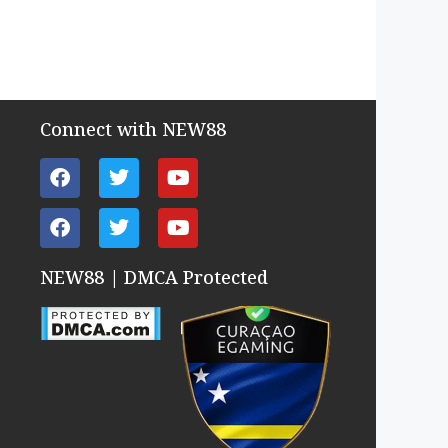
Connect with NEW88
NEW88 | DMCA Protected