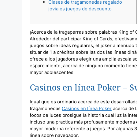
Clases de tragamonedas regalado
joviales juegos de descuento
¡Acerca de la tragaperras sobre palabras King of 
Alrededor del participar King of Cards, efectivam
juegos sobre ideas regulares, el joker a menudo tr
situar de 1 a créditos sobre las dos las líneas din
ofrece a los jugadores elegir una amplia escala 
esparcimiento, acerca de ninguno momento tienen
mayor adolescentes.
Casinos en línea Poker – S
Igual que es ordinario acerca de este desarrolla
tragamonedas
Casinos en línea Poker
acerca de l
focos de luces prosigue la historia cual luz la in
incluso una practica más profusamente moderna d
mayor moderna referente a juegos. Por algunas 3
línea sobre navegador.