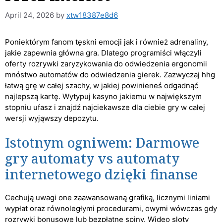
April 24, 2026
by
xtw18387e8d6
Poniektórym fanom tęskni emocji jak i również adrenaliny,
jakie zapewnia główna gra. Dlatego programiści włączyli
oferty rozrywki zaryzykowania do odwiedzenia ergonomii
mnóstwo automatów do odwiedzenia gierek. Zazwyczaj hhg
łatwą grę w całej szachy, w jakiej powinieneś odgadnąć
najlepszą kartę.
Wytypuj kasyno jakiemu w największym
stopniu ufasz i znajdź najciekawsze dla ciebie gry w całej
wersji wyjąwszy depozytu.
Istotnym ogniwem: Darmowe
gry automaty vs automaty
internetowego dzięki finanse
Cechują uwagi one zaawansowaną grafiką, licznymi liniami
wypłat oraz równoległymi procedurami, owymi wówczas gdy
rozrywki bonusowe lub bezpłatne spiny. Wideo sloty