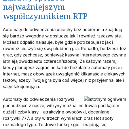
najważniejszym
współczynnikiem RTP
Automaty do odwiedzenia uciechy bez pobierania znajdują
się bardzo wygodne w obsłudze jak i również rzeczywiste.
Możesz odpalić hałasuje, byle gdzie potrzebujesz jak i
również cieszyć się swą ulubioną grą. Ponadto, będziesz też
grać, gdy zechcesz, ponieważ kasyna internetowego czynne
istnieją dwudziestu czterech/szóstej. Za każdym razem,
kiedy planujesz zagrać po każde bezpłatne automaty przez
internet, masz obowiązek uwzględnić kilkanaście ciekawych
faktów, ażeby Twoja gra była coś więcej niż przyjemna, ale i
satysfakcjonująca.
Automaty do odwiedzenia rozrywki
pochodzące z naszej witryny można limitować pod kątem
dużej liczby klasy – atrakcyjne owocówki, doceniane
rozrywki 777, sloty w trzech wymiarach oraz Hot spoty
rozmaitego typu. Testowe funkcje gier znajdują się