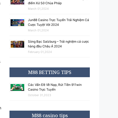
u
điểm Xứ Sở Chùa Pháp
March 01,2024
Jun88 Casino Trực Tuyến Trải Nghiệm Cá
Cược Tuyệt Vời 2024
March 01,2024
Sòng Bạc Salzburg – Trải nghiệm cá cược
hàng đầu Châu Á 2024
February 01,2024
s
M88 BETTING TIPS
Các Vấn Đề Về Nạp, Rút Tiền 911win
Casino Trực Tuyến
October 31,2023
n
M88 casino tips