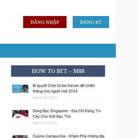
ĐĂNG NHẬP
ĐĂNG KÝ
HOW TO BET – M88
Bí quyết Chơi Sicbo Eleven để chiến
thắng cho người mới 2024
March 01,2024
Sòng Bạc Singapore – Địa Chỉ Đáng Tin
Cậy Cho Giới Bạc Thủ
March 01,2024
Casino Campuchia – Khám Phá những địa