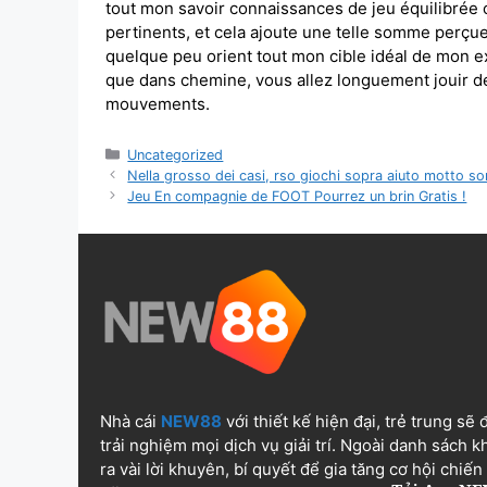
tout mon savoir connaissances de jeu équilibrée o
pertinents, et cela ajoute une telle somme perçue
quelque peu orient tout mon cible idéal de mon 
que dans chemine, vous allez longuement jouir de
mouvements.
Uncategorized
Nella grosso dei casi, rso giochi sopra aiuto motto so
Jeu En compagnie de FOOT Pourrez un brin Gratis !
Nhà cái
NEW88
với thiết kế hiện đại, trẻ trung sẽ
trải nghiệm mọi dịch vụ giải trí. Ngoài danh sách
ra vài lời khuyên, bí quyết để gia tăng cơ hội chiến