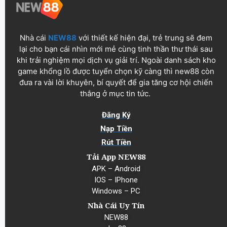
Nhà cái
NEW88
với thiết kế hiện đại, trẻ trung sẽ đem
lại cho bạn cái nhìn mới mẻ cùng tinh thần thư thái sau
khi trải nghiệm mọi dịch vụ giải trí. Ngoài danh sách kho
game khổng lồ được tuyển chọn kỹ càng thì new88 còn
đưa ra vài lời khuyên, bí quyết để gia tăng cơ hội chiến
thắng ở mục tin tức.
Đăng Ký
Nạp Tiền
Rút Tiền
Tải App NEW88
APK – Android
IOS – IPhone
Windows – PC
Nhà Cái Uy Tín
NEW88