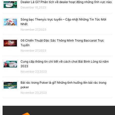
Dealer Là Gì? Phân tích về dealer hoạt động những lĩnh vực nào
December 15,2023
Sòng bạc Thenyic trực tuyến – Cập nhật Những Tin Tức Mới
Nhất
November 27,2023
06 Chiến Thuật Đặc Sắc Thông Minh Trong Baccarat Trực
Tuyến
November 27,2023
Cung cấp thông tin chi tiết về cách chơi Bài Binh Lủng từ năm
2023
November 23,2023
Bài rác trong Poker là gì? Những tình huống lên bài rác trong
poker
November 23,2023