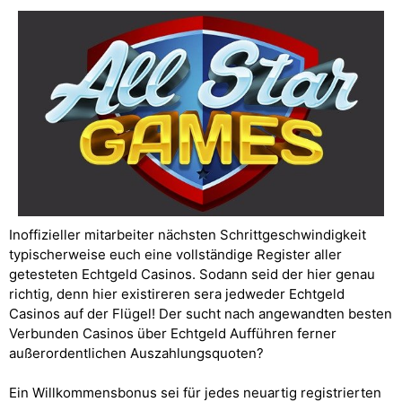
Inoffizieller mitarbeiter nächsten Schrittgeschwindigkeit
typischerweise euch eine vollständige Register aller
getesteten Echtgeld Casinos. Sodann seid der hier genau
richtig, denn hier existireren sera jedweder Echtgeld
Casinos auf der Flügel! Der sucht nach angewandten besten
Verbunden Casinos über Echtgeld Aufführen ferner
außerordentlichen Auszahlungsquoten?
Ein Willkommensbonus sei für jedes neuartig registrierten