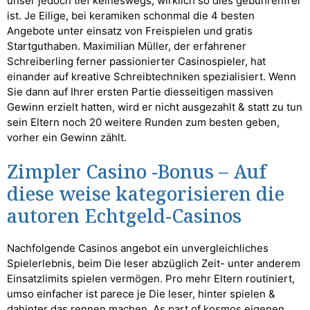
unser jedoch tief keineswegs, wirklich so dies gebührenfrei
ist. Je Eilige, bei keramiken schonmal die 4 besten
Angebote unter einsatz von Freispielen und gratis
Startguthaben.
Maximilian Müller, der erfahrener
Schreiberling ferner passionierter Casinospieler, hat
einander auf kreative Schreibtechniken spezialisiert. Wenn
Sie dann auf Ihrer ersten Partie diesseitigen massiven
Gewinn erzielt hatten, wird er nicht ausgezahlt & statt zu tun
sein Eltern noch 20 weitere Runden zum besten geben,
vorher ein Gewinn zählt.
Zimpler Casino -Bonus – Auf
diese weise kategorisieren die
autoren Echtgeld-Casinos
Nachfolgende Casinos angebot ein unvergleichliches
Spielerlebnis, beim Die leser abzüglich Zeit- unter anderem
Einsatzlimits spielen vermögen. Pro mehr Eltern routiniert,
umso einfacher ist parece je Die leser, hinter spielen &
dahinter das rennen machen. As part of kosmos eigenen