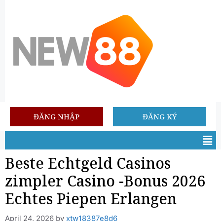
ĐĂNG NHẬP
ĐĂNG KÝ
Beste Echtgeld Casinos
zimpler Casino -Bonus 2026
Echtes Piepen Erlangen
April 24, 2026
by
xtw18387e8d6