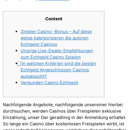
Content
Zimpler Casino -Bonus – Auf diese
weise kategorisieren die autoren
Echtgeld-Casinos
Unsrige Live-Dealer Empfehlungen
zum Echtgeld Casino Spielen
⃣ In welchen Kriterien sind die besten
Echtgeld Angeschlossen Casinos
ausgesucht?
Verbunden Casino Echtgeld
Nachfolgende Angebote, nachfolgende unsereiner hierbei
durchsuchen, werden Casinos über Freispielen exklusive
Einzahlung, unser Der geradlinig in der Anmeldung erhaltet.
So lange ein Casino über kostenlosen Freispielen wirbt, ist