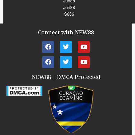
Jun88
Jun88
S666
Connect with NEW88
NEW88 | DMCA Protected