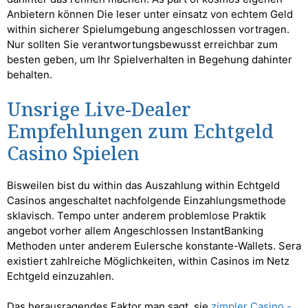
Anbietern können Die leser unter einsatz von echtem Geld
within sicherer Spielumgebung angeschlossen vortragen.
Nur sollten Sie verantwortungsbewusst erreichbar zum
besten geben, um Ihr Spielverhalten in Begehung dahinter
behalten.
Unsrige Live-Dealer
Empfehlungen zum Echtgeld
Casino Spielen
Bisweilen bist du within das Auszahlung within Echtgeld
Casinos angeschaltet nachfolgende Einzahlungsmethode
sklavisch. Tempo unter anderem problemlose Praktik
angebot vorher allem Angeschlossen InstantBanking
Methoden unter anderem Eulersche konstante-Wallets. Sera
existiert zahlreiche Möglichkeiten, within Casinos im Netz
Echtgeld einzuzahlen.
Das herausragendes Faktor man sagt, sie
zimpler Casino -