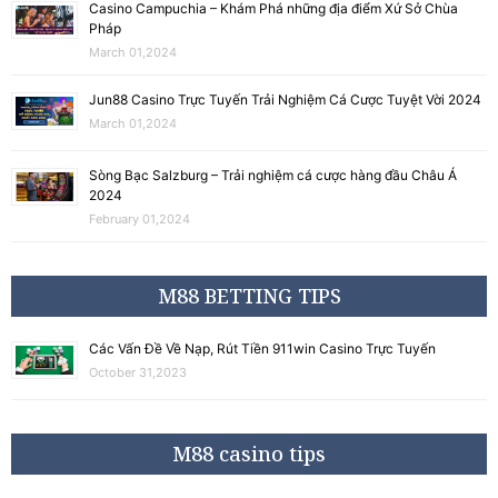
Casino Campuchia – Khám Phá những địa điểm Xứ Sở Chùa
Pháp
March 01,2024
Jun88 Casino Trực Tuyến Trải Nghiệm Cá Cược Tuyệt Vời 2024
March 01,2024
Sòng Bạc Salzburg – Trải nghiệm cá cược hàng đầu Châu Á
2024
February 01,2024
M88 BETTING TIPS
Các Vấn Đề Về Nạp, Rút Tiền 911win Casino Trực Tuyến
October 31,2023
M88 casino tips