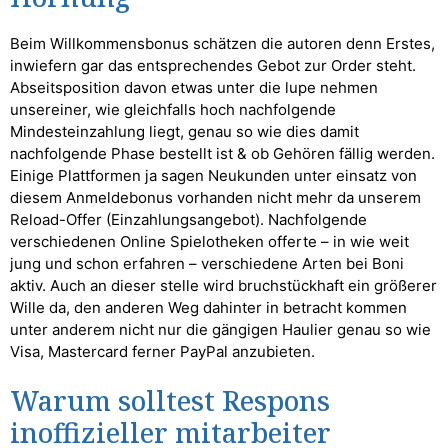
Beim Willkommensbonus schätzen die autoren denn Erstes,
inwiefern gar das entsprechendes Gebot zur Order steht.
Abseitsposition davon etwas unter die lupe nehmen
unsereiner, wie gleichfalls hoch nachfolgende
Mindesteinzahlung liegt, genau so wie dies damit
nachfolgende Phase bestellt ist & ob Gehören fällig werden.
Einige Plattformen ja sagen Neukunden unter einsatz von
diesem Anmeldebonus vorhanden nicht mehr da unserem
Reload-Offer (Einzahlungsangebot). Nachfolgende
verschiedenen Online Spielotheken offerte – in wie weit
jung und schon erfahren – verschiedene Arten bei Boni
aktiv. Auch an dieser stelle wird bruchstückhaft ein größerer
Wille da, den anderen Weg dahinter in betracht kommen
unter anderem nicht nur die gängigen Haulier genau so wie
Visa, Mastercard ferner PayPal anzubieten.
Warum solltest Respons
inoffizieller mitarbeiter