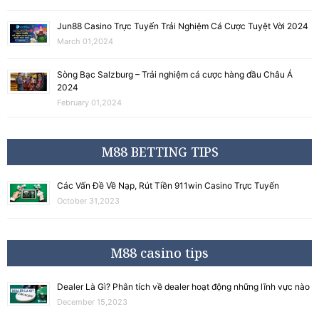
Jun88 Casino Trực Tuyến Trải Nghiệm Cá Cược Tuyệt Vời 2024
March 01,2024
Sòng Bạc Salzburg – Trải nghiệm cá cược hàng đầu Châu Á
2024
February 01,2024
M88 BETTING TIPS
Các Vấn Đề Về Nạp, Rút Tiền 911win Casino Trực Tuyến
October 31,2023
M88 casino tips
Dealer Là Gì? Phân tích về dealer hoạt động những lĩnh vực nào
December 15,2023