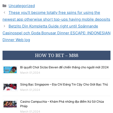
Uncategorized
These you’ll become totally free spins for using the
newest app otherwise short top-ups having mobile deposits
Betzito Din Kompletta Guide right until Spännande
Casinospel och Goda Bonusar Dinner ESCAPE: INDONESIAN
Dinner Web log
HOW TO BET – M88
Bí quyết Chơi Sicbo Eleven để chiến thắng cho người mới 2024
March 01,2024
Sòng Bạc Singapore – Địa Chỉ Đáng Tin Cậy Cho Giới Bạc Thủ
March 01,2024
Casino Campuchia – Khám Phá những địa điểm Xứ Sở Chùa
Pháp
March 01,2024