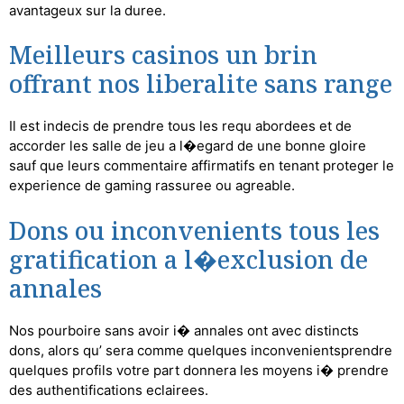
avantageux sur la duree.
Meilleurs casinos un brin
offrant nos liberalite sans range
Il est indecis de prendre tous les requ abordees et de
accorder les salle de jeu a l�egard de une bonne gloire
sauf que leurs commentaire affirmatifs en tenant proteger le
experience de gaming rassuree ou agreable.
Dons ou inconvenients tous les
gratification a l�exclusion de
annales
Nos pourboire sans avoir i� annales ont avec distincts
dons, alors qu’ sera comme quelques inconvenientsprendre
quelques profils votre part donnera les moyens i� prendre
des authentifications eclairees.