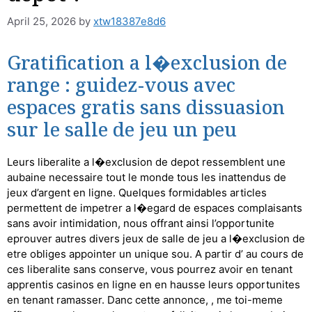
April 25, 2026
by
xtw18387e8d6
Gratification a l�exclusion de
range : guidez-vous avec
espaces gratis sans dissuasion
sur le salle de jeu un peu
Leurs liberalite a l�exclusion de depot ressemblent une
aubaine necessaire tout le monde tous les inattendus de
jeux d’argent en ligne. Quelques formidables articles
permettent de impetrer a l�egard de espaces complaisants
sans avoir intimidation, nous offrant ainsi l’opportunite
eprouver autres divers jeux de salle de jeu a l�exclusion de
etre obliges appointer un unique sou. A partir d’ au cours de
ces liberalite sans conserve, vous pourrez avoir en tenant
apprentis casinos en ligne en en hausse leurs opportunites
en tenant ramasser. Danc cette annonce, , me toi-meme