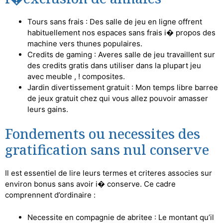
Tours sans frais : Des salle de jeu en ligne offrent
habituellement nos espaces sans frais i� propos des
machine vers thunes populaires.
Credits de gaming : Averes salle de jeu travaillent sur
des credits gratis dans utiliser dans la plupart jeu
avec meuble , ! composites.
Jardin divertissement gratuit : Mon temps libre barree
de jeux gratuit chez qui vous allez pouvoir amasser
leurs gains.
Fondements ou necessites des
gratification sans nul conserve
Il est essentiel de lire leurs termes et criteres associes sur
environ bonus sans avoir i� conserve. Ce cadre
comprennent d’ordinaire :
Necessite en compagnie de abritee : Le montant qu’il