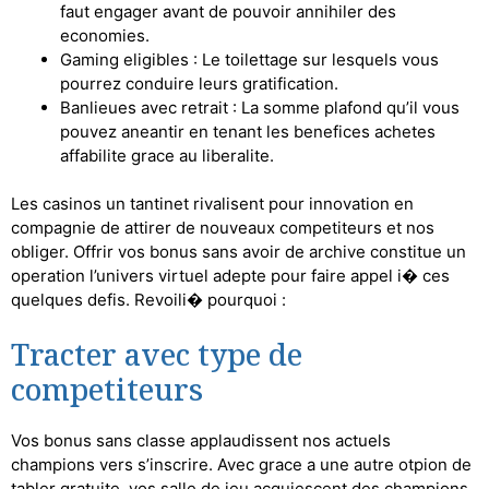
faut engager avant de pouvoir annihiler des
economies.
Gaming eligibles : Le toilettage sur lesquels vous
pourrez conduire leurs gratification.
Banlieues avec retrait : La somme plafond qu’il vous
pouvez aneantir en tenant les benefices achetes
affabilite grace au liberalite.
Les casinos un tantinet rivalisent pour innovation en
compagnie de attirer de nouveaux competiteurs et nos
obliger. Offrir vos bonus sans avoir de archive constitue un
operation l’univers virtuel adepte pour faire appel i� ces
quelques defis. Revoili� pourquoi :
Tracter avec type de
competiteurs
Vos bonus sans classe applaudissent nos actuels
champions vers s’inscrire. Avec grace a une autre otpion de
tabler gratuite, vos salle de jeu acquiescent des champions