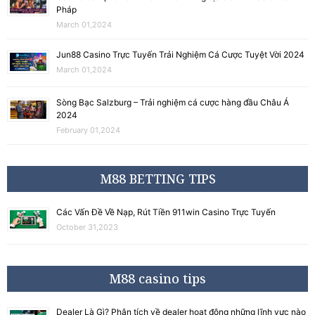
Pháp
March 01,2024
Jun88 Casino Trực Tuyến Trải Nghiệm Cá Cược Tuyệt Vời 2024
March 01,2024
Sòng Bạc Salzburg – Trải nghiệm cá cược hàng đầu Châu Á
2024
February 01,2024
M88 BETTING TIPS
Các Vấn Đề Về Nạp, Rút Tiền 911win Casino Trực Tuyến
October 31,2023
M88 casino tips
Dealer Là Gì? Phân tích về dealer hoạt động những lĩnh vực nào