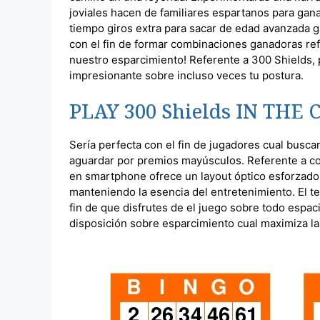
joviales hacen de familiares espartanos para gan
tiempo giros extra para sacar de edad avanzada g
con el fin de formar combinaciones ganadoras refe
nuestro esparcimiento! Referente a 300 Shields, p
impresionante sobre incluso veces tu postura.
PLAY 300 Shields IN THE
Serí­a perfecta con el fin de jugadores cual busc
aguardar por premios mayúsculos. Referente a co
en smartphone ofrece un layout óptico esforzado d
manteniendo la esencia del entretenimiento. El t
fin de que disfrutes de el juego sobre todo espa
disposición sobre esparcimiento cual maximiza la