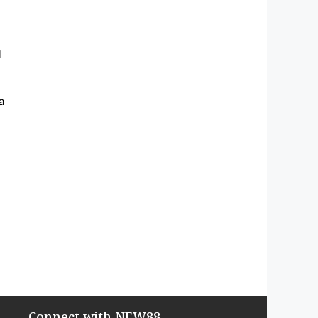
l
a
o
Connect with NEW88