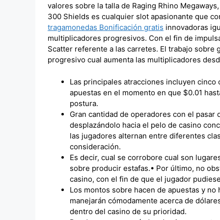
valores sobre la talla de Raging Rhino Megaways
300 Shields es cualquier slot apasionante que co
tragamonedas Bonificación gratis
innovadoras igu
multiplicadores progresivos. Con el fin de impuls
Scatter referente a las carretes. El trabajo sobre g
progresivo cual aumenta las multiplicadores desd
Las principales atracciones incluyen cinco 
apuestas en el momento en que $0.01 hasta
postura.
Gran cantidad de operadores con el pasar 
desplazándolo hacia el pelo de casino conc
las jugadores alternan entre diferentes cl
consideración.
Es decir, cual se corrobore cual son lugar
sobre producir estafas.• Por último, no ob
casino, con el fin de que el jugador pudies
Los montos sobre hacen de apuestas y no h
manejarán cómodamente acerca de dólares o 
dentro del casino de su prioridad.