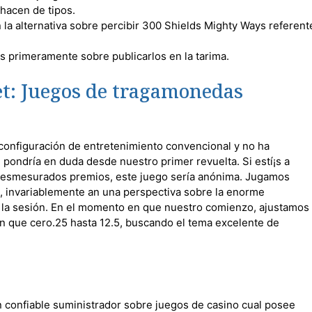
hacen de tipos.
 la alternativa sobre percibir 300 Shields Mighty Ways referent
 primeramente sobre publicarlos en la tarima.
et: Juegos de tragamonedas
configuración de entretenimiento convencional y no ha
e pondrí­a en duda desde nuestro primer revuelta. Si estí¡s a
 desmesurados premios, este juego serí­a anónima. Jugamos
, invariablemente an una perspectiva sobre la enorme
 la sesión. En el momento en que nuestro comienzo, ajustamos
 que cero.25 hasta 12.5, buscando el tema excelente de
un confiable suministrador sobre juegos de casino cual posee