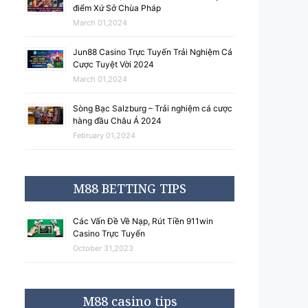
điểm Xứ Sở Chùa Pháp
March 01,2024
Jun88 Casino Trực Tuyến Trải Nghiệm Cá
Cược Tuyệt Vời 2024
March 01,2024
Sòng Bạc Salzburg – Trải nghiệm cá cược
hàng đầu Châu Á 2024
February 01,2024
M88 BETTING TIPS
Các Vấn Đề Về Nạp, Rút Tiền 911win
Casino Trực Tuyến
October 31,2023
M88 casino tips