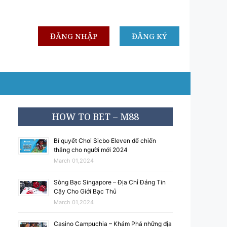
ĐĂNG NHẬP
ĐĂNG KÝ
HOW TO BET – M88
Bí quyết Chơi Sicbo Eleven để chiến
thắng cho người mới 2024
March 01,2024
Sòng Bạc Singapore – Địa Chỉ Đáng Tin
Cậy Cho Giới Bạc Thủ
March 01,2024
Casino Campuchia – Khám Phá những địa