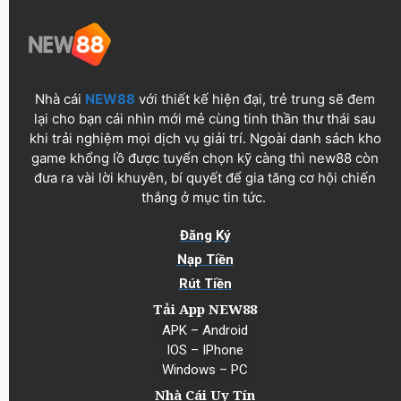
Nhà cái
NEW88
với thiết kế hiện đại, trẻ trung sẽ đem
lại cho bạn cái nhìn mới mẻ cùng tinh thần thư thái sau
khi trải nghiệm mọi dịch vụ giải trí. Ngoài danh sách kho
game khổng lồ được tuyển chọn kỹ càng thì new88 còn
đưa ra vài lời khuyên, bí quyết để gia tăng cơ hội chiến
thắng ở mục tin tức.
Đăng Ký
Nạp Tiền
Rút Tiền
Tải App NEW88
APK – Android
IOS – IPhone
Windows – PC
Nhà Cái Uy Tín