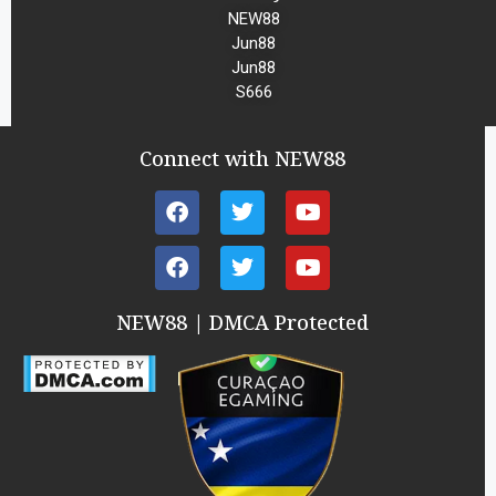
NEW88
Jun88
Jun88
S666
Connect with NEW88
NEW88 | DMCA Protected