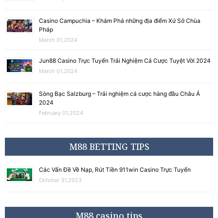
Casino Campuchia – Khám Phá những địa điểm Xứ Sở Chùa
Pháp
March 01,2024
Jun88 Casino Trực Tuyến Trải Nghiệm Cá Cược Tuyệt Vời 2024
March 01,2024
Sòng Bạc Salzburg – Trải nghiệm cá cược hàng đầu Châu Á
2024
February 01,2024
M88 BETTING TIPS
Các Vấn Đề Về Nạp, Rút Tiền 911win Casino Trực Tuyến
October 31,2023
M88 casino tips