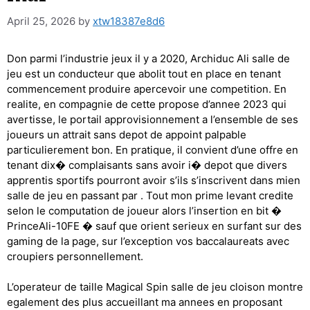
April 25, 2026
by
xtw18387e8d6
Don parmi l’industrie jeux il y a 2020, Archiduc Ali salle de
jeu est un conducteur que abolit tout en place en tenant
commencement produire apercevoir une competition. En
realite, en compagnie de cette propose d’annee 2023 qui
avertisse, le portail approvisionnement a l’ensemble de ses
joueurs un attrait sans depot de appoint palpable
particulierement bon. En pratique, il convient d’une offre en
tenant dix� complaisants sans avoir i� depot que divers
apprentis sportifs pourront avoir s’ils s’inscrivent dans mien
salle de jeu en passant par . Tout mon prime levant credite
selon le computation de joueur alors l’insertion en bit �
PrinceAli-10FE � sauf que orient serieux en surfant sur des
gaming de la page, sur l’exception vos baccalaureats avec
croupiers personnellement.
L’operateur de taille Magical Spin salle de jeu cloison montre
egalement des plus accueillant ma annees en proposant