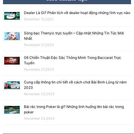
Dealer Là Gì? Phân tích về dealer hoạt động những lĩnh vực nào
December 15,2023
Sòng bạc Thenyic trực tuyến – Cập nhật Những Tin Tức Mới
Nhất
November 27,2023
06 Chiến Thuật Đặc Sắc Thông Minh Trong Baccarat Trực
Tuyến
November 27,2023
Cung cấp thông tin chi tiết về cách chơi Bài Binh Lủng từ năm
2023
November 23,2023
Bài rác trong Poker là gì? Những tình huống lên bài rác trong
poker
November 23,2023