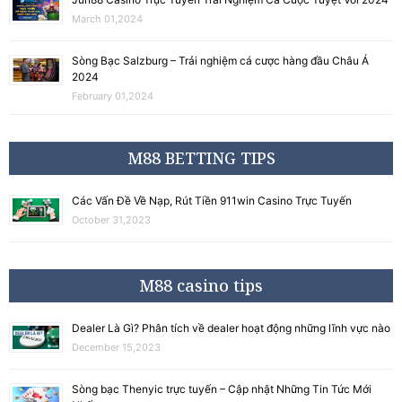
March 01,2024
Sòng Bạc Salzburg – Trải nghiệm cá cược hàng đầu Châu Á
2024
February 01,2024
M88 BETTING TIPS
Các Vấn Đề Về Nạp, Rút Tiền 911win Casino Trực Tuyến
October 31,2023
M88 casino tips
Dealer Là Gì? Phân tích về dealer hoạt động những lĩnh vực nào
December 15,2023
Sòng bạc Thenyic trực tuyến – Cập nhật Những Tin Tức Mới