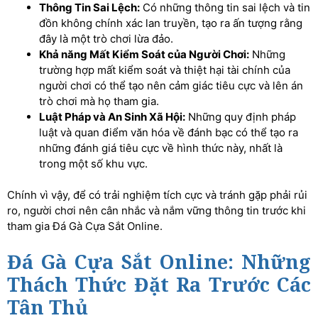
Thông Tin Sai Lệch:
Có những thông tin sai lệch và tin
đồn không chính xác lan truyền, tạo ra ấn tượng rằng
đây là một trò chơi lừa đảo.
Khả năng Mất Kiểm Soát của Người Chơi:
Những
trường hợp mất kiểm soát và thiệt hại tài chính của
người chơi có thể tạo nên cảm giác tiêu cực và lên án
trò chơi mà họ tham gia.
Luật Pháp và An Sinh Xã Hội:
Những quy định pháp
luật và quan điểm văn hóa về đánh bạc có thể tạo ra
những đánh giá tiêu cực về hình thức này, nhất là
trong một số khu vực.
Chính vì vậy, để có trải nghiệm tích cực và tránh gặp phải rủi
ro, người chơi nên cân nhắc và nắm vững thông tin trước khi
tham gia Đá Gà Cựa Sắt Online.
Đá Gà Cựa Sắt Online: Những
Thách Thức Đặt Ra Trước Các
Tân Thủ