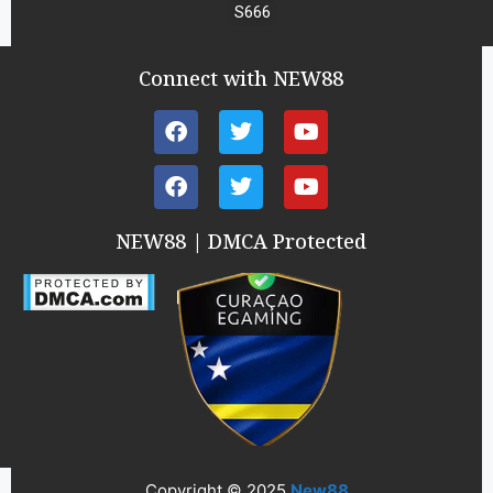
S666
Connect with NEW88
NEW88 | DMCA Protected
Copyright © 2025
New88