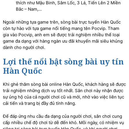
thích như Mậu Binh, Sâm Lốc, 3 Lá, Tiến Lên 2 Miền
Bắc – Nam,…
Ngoài những tựa game trên, sòng bài trực tuyến Hàn Quốc
còn tự hào với tựa game nổi tiếng mang tên Pocvip. Tham
gia vào Pocvip, anh em sẽ được trải nghiệm nhiều thể loại
game đa dạng với hàng ngàn ưu đãi khuyến mãi siêu khủng
dành cho người chơi.
Lợi thế nổi bật sòng bài uy tín
Hàn Quốc
Khi ghé thăm sòng bài online Hàn Quốc, khách hàng sẽ được
trải nghiệm những dịch vụ tốt nhất. Sân chơi này nhận được
sự ủng hộ của cả người chơi cũ và mới, nhờ vào việc liên tục
cải tiến và trang bị đầy đủ tính năng.
Để đáp ứng nhu cầu đa dạng của người chơi, sân chơi cung
cấp nhiều chế độ chơi từ dễ đến khó. Mỗi ngày, có nhiệm vụ
riêng tại sòng bài trực tuyến Hàn Quốc, và khi người chơi