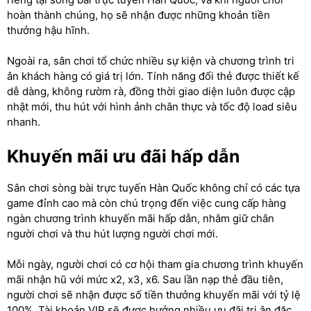
hoàn thành chúng, họ sẽ nhận được những khoản tiền
thưởng hậu hĩnh.
Ngoài ra, sân chơi tổ chức nhiều sự kiện và chương trình tri
ân khách hàng có giá trị lớn. Tính năng đổi thẻ được thiết kế
dễ dàng, không rườm rà, đồng thời giao diện luôn được cập
nhật mới, thu hút với hình ảnh chân thực và tốc độ load siêu
nhanh.
Khuyến mãi ưu đãi hấp dẫn
Sân chơi sòng bài trực tuyến Hàn Quốc không chỉ có các tựa
game đỉnh cao mà còn chú trọng đến việc cung cấp hàng
ngàn chương trình khuyến mãi hấp dẫn, nhằm giữ chân
người chơi và thu hút lượng người chơi mới.
Mỗi ngày, người chơi có cơ hội tham gia chương trình khuyến
mãi nhận hũ với mức x2, x3, x6. Sau lần nạp thẻ đầu tiên,
người chơi sẽ nhận được số tiền thưởng khuyến mãi với tỷ lệ
100%. Tài khoản VIP sẽ được hưởng nhiều ưu đãi tri ân đặc