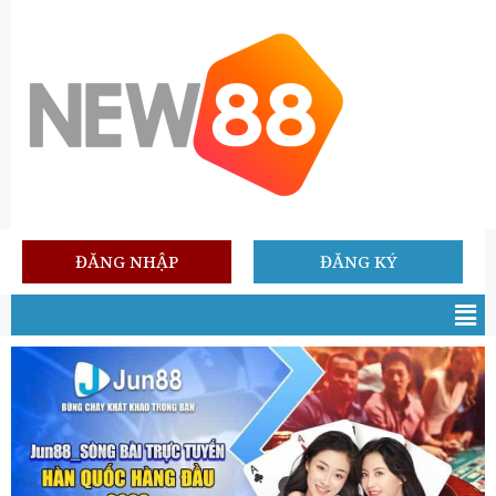
ĐĂNG NHẬP
ĐĂNG KÝ