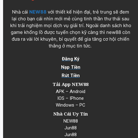
Nhà cái
NEW88
với thiết kế hiện đại, trẻ trung sẽ đem
lại cho bạn cái nhìn mới mẻ cùng tinh thần thư thái sau
khi trải nghiệm mọi dịch vụ giải trí. Ngoài danh sách kho
game khổng lồ được tuyển chọn kỹ càng thì new88 còn
đưa ra vài lời khuyên, bí quyết để gia tăng cơ hội chiến
thắng ở mục tin tức.
Đăng Ký
Nạp Tiền
Rút Tiền
Tải App NEW88
APK – Android
IOS – IPhone
Windows – PC
Nhà Cái Uy Tín
NEW88
Jun88
Jun88