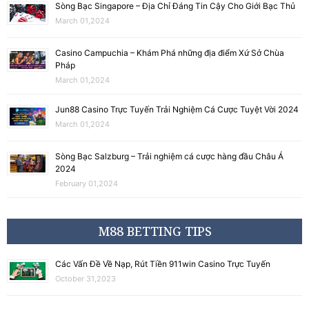
Sòng Bạc Singapore – Địa Chỉ Đáng Tin Cậy Cho Giới Bạc Thủ
March 01,2024
Casino Campuchia – Khám Phá những địa điểm Xứ Sở Chùa
Pháp
March 01,2024
Jun88 Casino Trực Tuyến Trải Nghiệm Cá Cược Tuyệt Vời 2024
March 01,2024
Sòng Bạc Salzburg – Trải nghiệm cá cược hàng đầu Châu Á
2024
February 01,2024
M88 BETTING TIPS
Các Vấn Đề Về Nạp, Rút Tiền 911win Casino Trực Tuyến
October 31,2023