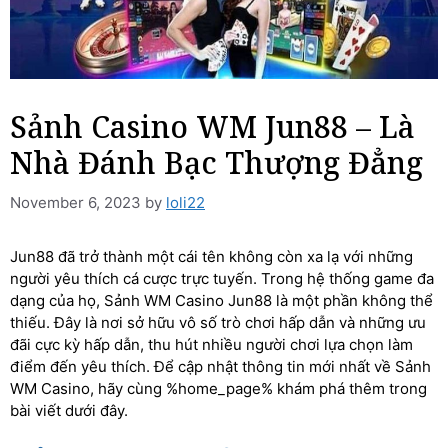
Sảnh Casino WM Jun88 – Là
Nhà Đánh Bạc Thượng Đẳng
November 6, 2023
by
loli22
Jun88 đã trở thành một cái tên không còn xa lạ với những
người yêu thích cá cược trực tuyến. Trong hệ thống game đa
dạng của họ, Sảnh WM Casino Jun88 là một phần không thể
thiếu. Đây là nơi sở hữu vô số trò chơi hấp dẫn và những ưu
đãi cực kỳ hấp dẫn, thu hút nhiều người chơi lựa chọn làm
điểm đến yêu thích. Để cập nhật thông tin mới nhất về Sảnh
WM Casino, hãy cùng %home_page% khám phá thêm trong
bài viết dưới đây.