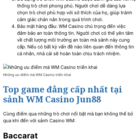
thống trò chơi phong phú. Người chơi dễ dàng lựa
chọn trò chơi phù hợp với sở thích của họ, giúp tránh
cảm giác chán nản trong quá trình chơi.
Bảo mật hàng đầu: WM Casino chú trọng đến việc
đảm bảo an toàn thông tin. Người chơi có thể yên tâm
về chất lượng môi trường an toàn mà sảnh này cung
cấp. Nếu có bất kỳ vấn đề nào liên quan đến thông tin
cá nhân, nhà cái sẽ hoàn toàn chịu trách nhiệm.
Những ưu điểm mà WM Casino triển khai
Top game đẳng cấp nhất tại
sảnh WM Casino Jun88
Cùng điểm qua những trò chơi nổi bật mà bạn không thể bỏ
qua khi đến với sảnh Casino WM:
Baccarat