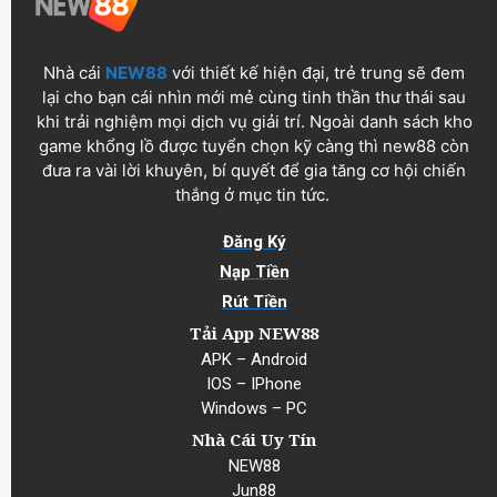
Nhà cái
NEW88
với thiết kế hiện đại, trẻ trung sẽ đem
lại cho bạn cái nhìn mới mẻ cùng tinh thần thư thái sau
khi trải nghiệm mọi dịch vụ giải trí. Ngoài danh sách kho
game khổng lồ được tuyển chọn kỹ càng thì new88 còn
đưa ra vài lời khuyên, bí quyết để gia tăng cơ hội chiến
thắng ở mục tin tức.
Đăng Ký
Nạp Tiền
Rút Tiền
Tải App NEW88
APK – Android
IOS – IPhone
Windows – PC
Nhà Cái Uy Tín
NEW88
Jun88