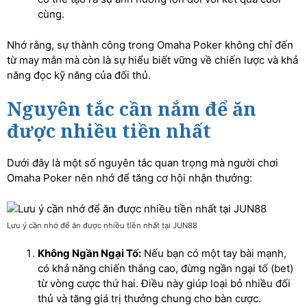
cùng.
Nhớ rằng, sự thành công trong Omaha Poker không chỉ đến
từ may mắn mà còn là sự hiểu biết vững về chiến lược và khả
năng đọc kỹ năng của đối thủ.
Nguyên tắc cần nắm để ăn
được nhiều tiền nhất
Dưới đây là một số nguyên tắc quan trọng mà người chơi
Omaha Poker nên nhớ để tăng cơ hội nhận thưởng:
Lưu ý cần nhớ để ăn được nhiều tiền nhất tại JUN88
Không Ngần Ngại Tố:
Nếu bạn có một tay bài mạnh,
có khả năng chiến thắng cao, đừng ngần ngại tố (bet)
từ vòng cược thứ hai. Điều này giúp loại bỏ nhiều đối
thủ và tăng giá trị thưởng chung cho bàn cược.