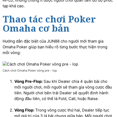
Hi-Lo, nhưng chúng ít được người chơi quan tâm do độ phức
tạp khá cao.
Thao tác chơi Poker
Omaha cơ bản
Hướng dẫn đặc biệt của JUN88 cho người mới tham gia
Omaha Poker giúp bạn hiểu rõ từng bước thực hiện trong
mỗi vòng:
Cách chơi Omaha Poker vòng pre – lop
Vòng Pre-Flop:
Sau khi Dealer chia 4 quân bài cho
mỗi người chơi, mỗi người sẽ tham gia vòng cược đầu
tiên. Người chơi bên trái Dealer sẽ quyết định hành
động đầu tiên, có thể là Fold, Call, hoặc Raise.
Vòng Flop:
Trong vòng cược thứ hai, Dealer tiếp tục
mở giá trị của 3 lá bài chung giữa bàn. Mỗi người chơi