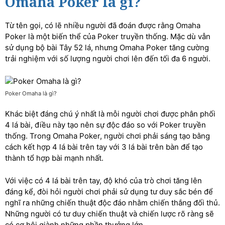
Omaha Poker là gì?
Từ tên gọi, có lẽ nhiều người đã đoán được rằng Omaha
Poker là một biến thể của Poker truyền thống. Mặc dù vẫn
sử dụng bộ bài Tây 52 lá, nhưng Omaha Poker tăng cường
trải nghiệm với số lượng người chơi lên đến tối đa 6 người.
Poker Omaha là gì?
Khác biệt đáng chú ý nhất là mỗi người chơi được phân phối
4 lá bài, điều này tạo nên sự độc đáo so với Poker truyền
thống. Trong Omaha Poker, người chơi phải sáng tạo bằng
cách kết hợp 4 lá bài trên tay với 3 lá bài trên bàn để tạo
thành tổ hợp bài mạnh nhất.
Với việc có 4 lá bài trên tay, độ khó của trò chơi tăng lên
đáng kể, đòi hỏi người chơi phải sử dụng tư duy sắc bén để
nghĩ ra những chiến thuật độc đáo nhằm chiến thắng đối thủ.
Những người có tư duy chiến thuật và chiến lược rõ ràng sẽ
có cơ hội giành những phần thưởng lớn.