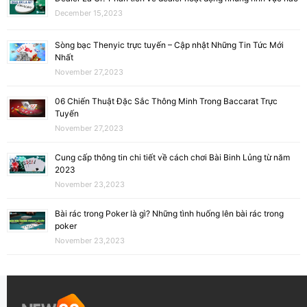
December 15,2023
Sòng bạc Thenyic trực tuyến – Cập nhật Những Tin Tức Mới
Nhất
November 27,2023
06 Chiến Thuật Đặc Sắc Thông Minh Trong Baccarat Trực
Tuyến
November 27,2023
Cung cấp thông tin chi tiết về cách chơi Bài Binh Lủng từ năm
2023
November 23,2023
Bài rác trong Poker là gì? Những tình huống lên bài rác trong
poker
November 23,2023