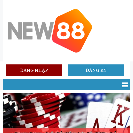
ĐĂNG NHẬP
ĐĂNG KÝ