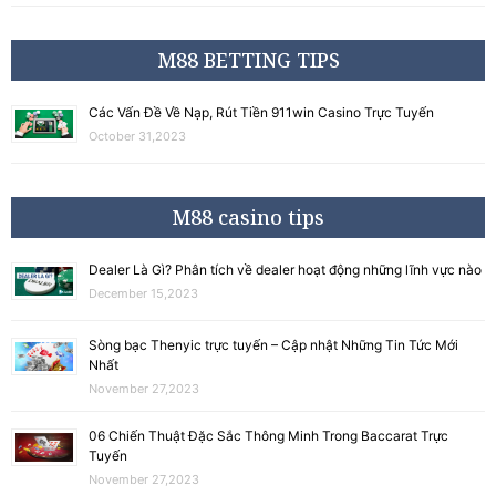
M88 BETTING TIPS
Các Vấn Đề Về Nạp, Rút Tiền 911win Casino Trực Tuyến
October 31,2023
M88 casino tips
Dealer Là Gì? Phân tích về dealer hoạt động những lĩnh vực nào
December 15,2023
Sòng bạc Thenyic trực tuyến – Cập nhật Những Tin Tức Mới
Nhất
November 27,2023
06 Chiến Thuật Đặc Sắc Thông Minh Trong Baccarat Trực
Tuyến
November 27,2023