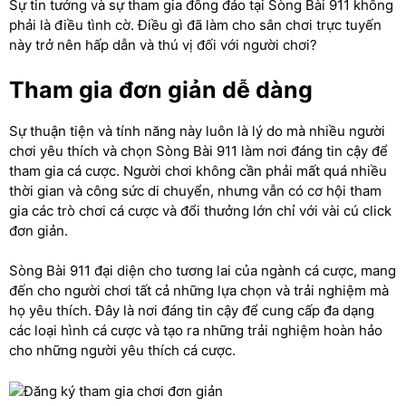
Sự tin tưởng và sự tham gia đông đảo tại Sòng Bài 911 không
phải là điều tình cờ. Điều gì đã làm cho sân chơi trực tuyến
này trở nên hấp dẫn và thú vị đối với người chơi?
Tham gia đơn giản dễ dàng
Sự thuận tiện và tính năng này luôn là lý do mà nhiều người
chơi yêu thích và chọn Sòng Bài 911 làm nơi đáng tin cậy để
tham gia cá cược. Người chơi không cần phải mất quá nhiều
thời gian và công sức di chuyển, nhưng vẫn có cơ hội tham
gia các trò chơi cá cược và đổi thưởng lớn chỉ với vài cú click
đơn giản.
Sòng Bài 911 đại diện cho tương lai của ngành cá cược, mang
đến cho người chơi tất cả những lựa chọn và trải nghiệm mà
họ yêu thích. Đây là nơi đáng tin cậy để cung cấp đa dạng
các loại hình cá cược và tạo ra những trải nghiệm hoàn hảo
cho những người yêu thích cá cược.