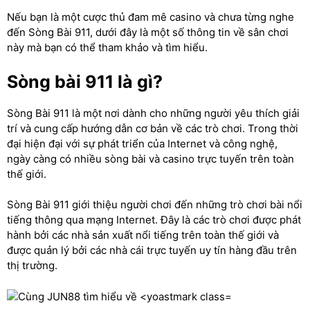
Nếu bạn là một cược thủ đam mê casino và chưa từng nghe
đến Sòng Bài 911, dưới đây là một số thông tin về sân chơi
này mà bạn có thể tham khảo và tìm hiểu.
Sòng bài 911 là gì?
Sòng Bài 911 là một nơi dành cho những người yêu thích giải
trí và cung cấp hướng dẫn cơ bản về các trò chơi. Trong thời
đại hiện đại với sự phát triển của Internet và công nghệ,
ngày càng có nhiều sòng bài và casino trực tuyến trên toàn
thế giới.
Sòng Bài 911 giới thiệu người chơi đến những trò chơi bài nổi
tiếng thông qua mạng Internet. Đây là các trò chơi được phát
hành bởi các nhà sản xuất nổi tiếng trên toàn thế giới và
được quản lý bởi các nhà cái trực tuyến uy tín hàng đầu trên
thị trường.