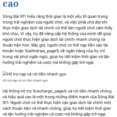
cao
Sòng Bài 911 hiểu rằng thời gian là một yếu tố quan trọng
trong trải nghiệm của người chơi, và việc phải chờ đợi khi
thực hiện giao dịch tài chính có thể làm người chơi cảm thấy
khó chịu. Vì vậy, họ đã nâng cấp hệ thống của mình để giúp
người chơi thực hiện giao dịch tài chính nhanh chóng và
thuận tiện hơn. Bây giờ, người chơi có thể nạp tiền vào tài
khoản hoặc %withdraw_page% về ngân hàng của họ chỉ
trong vài phút ngắn ngủi, giúp họ tiết kiệm thời gian và tận
hưởng trải nghiệm cá cược mà không gặp trở ngại.
Hỗ trợ nạp và rút tiền nhanh gọn
Hệ thống hỗ trợ %recharge_page% và rút tiền nhanh chóng
và hiệu quả cao là một trong những điểm mạnh của Sòng Bài
911. Người chơi có thể thực hiện các giao dịch tài chính một
cách thuận tiện và nhanh chóng, giúp họ tiết kiệm thời gian
và tận hưởng trải nghiệm cá cược mà không gặp trở ngại.