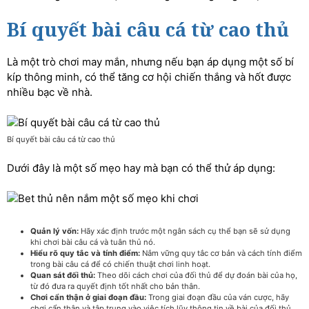
Bí quyết bài câu cá từ cao thủ
Là một trò chơi may mắn, nhưng nếu bạn áp dụng một số bí
kíp thông minh, có thể tăng cơ hội chiến thắng và hốt được
nhiều bạc về nhà.
Bí quyết bài câu cá từ cao thủ
Dưới đây là một số mẹo hay mà bạn có thể thử áp dụng:
Quản lý vốn:
Hãy xác định trước một ngân sách cụ thể bạn sẽ sử dụng
khi chơi bài câu cá và tuân thủ nó.
Hiểu rõ quy tắc và tính điểm:
Nắm vững quy tắc cơ bản và cách tính điểm
trong bài câu cá để có chiến thuật chơi linh hoạt.
Quan sát đối thủ:
Theo dõi cách chơi của đối thủ để dự đoán bài của họ,
từ đó đưa ra quyết định tốt nhất cho bản thân.
Chơi cẩn thận ở giai đoạn đầu:
Trong giai đoạn đầu của ván cược, hãy
chơi cẩn thận và tập trung vào việc tích lũy thông tin về bài của đối thủ.