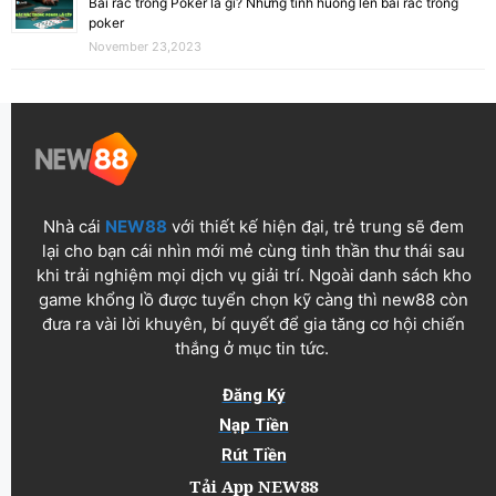
Bài rác trong Poker là gì? Những tình huống lên bài rác trong
poker
November 23,2023
Nhà cái
NEW88
với thiết kế hiện đại, trẻ trung sẽ đem
lại cho bạn cái nhìn mới mẻ cùng tinh thần thư thái sau
khi trải nghiệm mọi dịch vụ giải trí. Ngoài danh sách kho
game khổng lồ được tuyển chọn kỹ càng thì new88 còn
đưa ra vài lời khuyên, bí quyết để gia tăng cơ hội chiến
thắng ở mục tin tức.
Đăng Ký
Nạp Tiền
Rút Tiền
Tải App NEW88