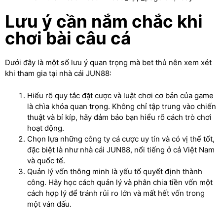
Lưu ý cần nắm chắc khi
chơi bài câu cá
Dưới đây là một số lưu ý quan trọng mà bet thủ nên xem xét
khi tham gia tại nhà cái JUN88:
Hiểu rõ quy tắc đặt cược và luật chơi cơ bản của game
là chìa khóa quan trọng. Không chỉ tập trung vào chiến
thuật và bí kíp, hãy đảm bảo bạn hiểu rõ cách trò chơi
hoạt động.
Chọn lựa những công ty cá cược uy tín và có vị thế tốt,
đặc biệt là như nhà cái JUN88, nổi tiếng ở cả Việt Nam
và quốc tế.
Quản lý vốn thông minh là yếu tố quyết định thành
công. Hãy học cách quản lý và phân chia tiền vốn một
cách hợp lý để tránh rủi ro lớn và mất hết vốn trong
một ván đấu.