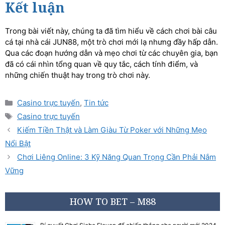
Kết luận
Trong bài viết này, chúng ta đã tìm hiểu về cách chơi bài câu
cá tại nhà cái JUN88, một trò chơi mới lạ nhưng đầy hấp dẫn.
Qua các đoạn hướng dẫn và mẹo chơi từ các chuyên gia, bạn
đã có cái nhìn tổng quan về quy tắc, cách tính điểm, và
những chiến thuật hay trong trò chơi này.
Casino trực tuyến
,
Tin tức
Casino trực tuyến
Kiếm Tiền Thật và Làm Giàu Từ Poker với Những Mẹo
Nổi Bật
Chơi Liêng Online: 3 Kỹ Năng Quan Trọng Cần Phải Nắm
Vững
HOW TO BET – M88