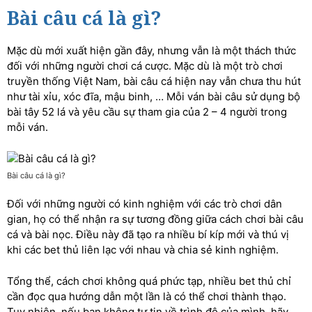
Bài câu cá là gì?
Mặc dù mới xuất hiện gần đây, nhưng vẫn là một thách thức
đối với những người chơi cá cược. Mặc dù là một trò chơi
truyền thống Việt Nam, bài câu cá hiện nay vẫn chưa thu hút
như tài xỉu, xóc đĩa, mậu binh, … Mỗi ván bài câu sử dụng bộ
bài tây 52 lá và yêu cầu sự tham gia của 2 – 4 người trong
mỗi ván.
Bài câu cá là gì?
Đối với những người có kinh nghiệm với các trò chơi dân
gian, họ có thể nhận ra sự tương đồng giữa cách chơi bài câu
cá và bài nọc. Điều này đã tạo ra nhiều bí kíp mới và thú vị
khi các bet thủ liên lạc với nhau và chia sẻ kinh nghiệm.
Tổng thể, cách chơi không quá phức tạp, nhiều bet thủ chỉ
cần đọc qua hướng dẫn một lần là có thể chơi thành thạo.
Tuy nhiên, nếu bạn không tự tin về trình độ của mình, hãy