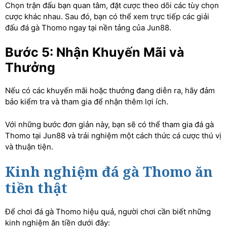
Chọn trận đấu bạn quan tâm, đặt cược theo dõi các tùy chọn
cược khác nhau. Sau đó, bạn có thể xem trực tiếp các giải
đấu đá gà Thomo ngay tại nền tảng của Jun88.
Bước 5: Nhận Khuyến Mãi và
Thưởng
Nếu có các khuyến mãi hoặc thưởng đang diễn ra, hãy đảm
bảo kiểm tra và tham gia để nhận thêm lợi ích.
Với những bước đơn giản này, bạn sẽ có thể tham gia đá gà
Thomo tại Jun88 và trải nghiệm một cách thức cá cược thú vị
và thuận tiện.
Kinh nghiệm đá gà Thomo ăn
tiền thật
Để chơi đá gà Thomo hiệu quả, người chơi cần biết những
kinh nghiệm ăn tiền dưới đây: