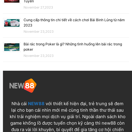
Tuyến
November 27,2023
Cung cấp thông tin chi tiết về cách chơi Bài Binh Lủng từ năm
2023
November 23,2023
Bài rác trong Poker là gì? Những tình huống lên bài rác trong
poker
November 23,2023
Nhà cái
NEW88
với thiết kế hiện đại, trẻ trung sẽ đem
lại cho bạn cái nhìn mới mẻ cùng tinh thần thư thái sau
khi trải nghiệm mọi dịch vụ giải trí. Ngoài danh sách kho
game khổng lồ được tuyển chọn kỹ càng thì new88 còn
đưa ra vài lời khuyên, bí quyết để gia tăng cơ hội chiến