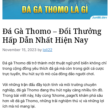
Đá Gà Thomo – Đổi Thưởng
Hấp Dẫn Nhất Hiện Nay
November 15, 2023
by
loli22
Đá gà Thomo đã trở thành một thuật ngữ phổ biến không chỉ
trong cộng đồng yêu thích đá gà mà còn trong giới cá cược
trực tuyến, thu hút sự tò mò của đông đảo người chơi.
Với những trận đấu đầy kịch tính và môi trường chuyên
nghiệp, đá gà Thomo đang thu hút ngày càng nhiều tín đồ.
Trong bài viết này, hãy cùng %home_page% khám phá sâu
hơn về đá gà Thomo, những trải nghiệm thú vị và những lợi
ích mà nó mang lại.