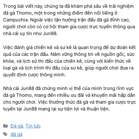
Trong bài viết này, chúng ta đã khám phá sâu về trải nghiệm
đá gà Thomo, một trong những điểm đến nổi tiếng ở
Campuchia. Ngoài việc tận hưởng trận đấu đá gà đỉnh cao,
người chơi còn có cơ hội tham gia cược trực tuyến thông qua
nhà cái uy tín như Jun88.
Việc đánh giá chiến kê và sư kê là quan trọng để dự đoán kết
quả của các trận đấu. Nắm vững thông tin về nguồn gốc, sức
khỏe, và lịch sử thi đấu của chiến kê, cùng với kiến thức về
loại gà và lịch trình thi đấu của sư kê, giúp người chơi đưa ra
quyết định cược thông minh.
Nhà cái Jun88 đã chứng minh vị thế của mình trong lĩnh vực
đá gà Thomo, mang đến nhiều ưu đãi và khuyến mãi hấp dẫn
cho người chơi. Việc thưởng thức đá gà và tham gia cược trực
tuyến tại Jun88 mang lại sự tiện lợi và thuận tiện.
Đá gà
,
Tin tức
đá gà