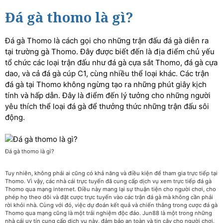
Đá gà thomo là gì?
Đá gà Thomo là cách gọi cho những trận đấu đá gà diễn ra
tại trường gà Thomo. Đây được biết đến là địa điểm chủ yếu
tổ chức các loại trận đấu như đá gà cựa sắt Thomo, đá gà cựa
dao, và cả đá gà cúp C1, cùng nhiều thể loại khác. Các trận
đá gà tại Thomo không ngừng tạo ra những phút giây kịch
tính và hấp dẫn. Đây là điểm đến lý tưởng cho những người
yêu thích thể loại đá gà để thưởng thức những trận đấu sôi
động.
Đá gà thomo là gì?
Tuy nhiên, không phải ai cũng có khả năng và điều kiện để tham gia trực tiếp tại
Thomo. Vì vậy, các nhà cái trực tuyến đã cung cấp dịch vụ xem trực tiếp đá gà
Thomo qua mạng internet. Điều này mang lại sự thuận tiện cho người chơi, cho
phép họ theo dõi và đặt cược trực tuyến vào các trận đá gà mà không cần phải
rời khỏi nhà. Cùng với đó, việc dự đoán kết quả và chiến thắng trong cược đá gà
Thomo qua mạng cũng là một trải nghiệm độc đáo. Jun88 là một trong những
nhà cái uy tín cung cấp dịch vụ này, đảm bảo an toàn và tin cậy cho người chơi.