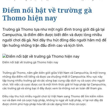
Điểm nổi bật về trường gà
Thomo hiện nay
Trường gà Thomo tựa như một ngôi đình trong giới đá gà tại
Campuchia, là điểm đến được biết đến và được lòng nhiều
người chơi đá gà. Nơi đây thu hút đông đảo người hâm mộ để
tận hưởng những trận đấu đỉnh cao và kịch tính.
Điểm nổi bật về trường gà Thomo hiện nay
Trường gà Thomo, nằm gần biên giới giữa Việt Nam và Campuchia, là một trong
những địa điểm nổi tiếng và được ưa chuộng nhất ở Campuchia. Khu vực này
tập trung nhiều trường gà và các sòng bạc cung cấp dịch vụ cá cược cho người
chơi. Với việc cá cược được coi là một hình thức giải trí hợp pháp tại Campuchia,
các trường gà và sòng bạc ở đây được xem là những nơi an toàn để tham gia.
Điều này thu hút nhiều người chơi từ Việt Nam sang Thomo để tìm kiếm niềm
vui và đam mê cá cược hợp pháp, không lo ngại về luật pháp, vì tại nơi đây đã
được chính phủ hợp pháp hóa tất cả các dạng hình thức cá cược.