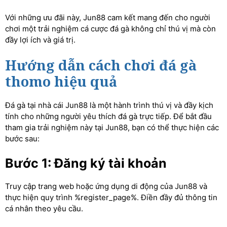
Với những ưu đãi này, Jun88 cam kết mang đến cho người
chơi một trải nghiệm cá cược đá gà không chỉ thú vị mà còn
đầy lợi ích và giá trị.
Hướng dẫn cách chơi đá gà
thomo hiệu quả
Đá gà tại nhà cái Jun88 là một hành trình thú vị và đầy kịch
tính cho những người yêu thích đá gà trực tiếp. Để bắt đầu
tham gia trải nghiệm này tại Jun88, bạn có thể thực hiện các
bước sau:
Bước 1: Đăng ký tài khoản
Truy cập trang web hoặc ứng dụng di động của Jun88 và
thực hiện quy trình %register_page%. Điền đầy đủ thông tin
cá nhân theo yêu cầu.