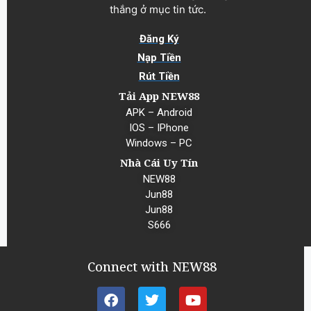
thắng ở mục tin tức.
Đăng Ký
Nạp Tiền
Rút Tiền
Tải App NEW88
APK – Android
IOS – IPhone
Windows – PC
Nhà Cái Uy Tín
NEW88
Jun88
Jun88
S666
Connect with NEW88