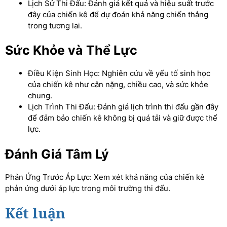
Lịch Sử Thi Đấu: Đánh giá kết quả và hiệu suất trước
đây của chiến kê để dự đoán khả năng chiến thắng
trong tương lai.
Sức Khỏe và Thể Lực
Điều Kiện Sinh Học: Nghiên cứu về yếu tố sinh học
của chiến kê như cân nặng, chiều cao, và sức khỏe
chung.
Lịch Trình Thi Đấu: Đánh giá lịch trình thi đấu gần đây
để đảm bảo chiến kê không bị quá tải và giữ được thể
lực.
Đánh Giá Tâm Lý
Phản Ứng Trước Áp Lực: Xem xét khả năng của chiến kê
phản ứng dưới áp lực trong môi trường thi đấu.
Kết luận