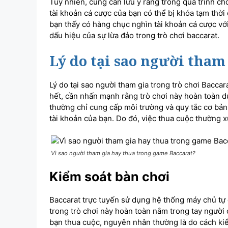
Tuy nhiên, cũng cần lưu ý rằng trong quá trình ch
tài khoản cá cược của bạn có thể bị khóa tạm thời
bạn thấy có hàng chục nghìn tài khoản cá cược với
dấu hiệu của sự lừa đảo trong trò chơi baccarat.
Lý do tại sao người tham 
Lý do tại sao người tham gia trong trò chơi Bacca
hết, cần nhấn mạnh rằng trò chơi này hoàn toàn d
thường chỉ cung cấp môi trường và quy tắc cơ bản 
tài khoản của bạn. Do đó, việc thua cuộc thường 
Vì sao người tham gia hay thua trong game Baccarat?
Kiểm soát bàn chơi
Baccarat trực tuyến sử dụng hệ thống máy chủ tự 
trong trò chơi này hoàn toàn nằm trong tay người 
bạn thua cuộc, nguyên nhân thường là do cách k