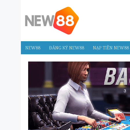
NEW88
ĐĂNG KÝ NEW88
NẠP TIỀN NEW88