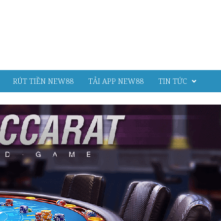
RÚT TIỀN NEW88
TẢI APP NEW88
TIN TỨC