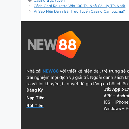
Casino trực tuyến
Cách Chơi Roulette Win 100 Tại Nhà Cái Uy Tín Nhất
Vì Sao Nên Đánh Bài Trực Tuyến Casino Campuchia?
Nhà cái
NEW88
với thiết kế hiện đại, trẻ trung sẽ
trải nghiệm mọi dịch vụ giải trí. Ngoài danh sách
ra vài lời khuyên, bí quyết để gia tăng cơ hội chiến
Tải App N
Đăng Ký
APK – Andro
Nạp Tiền
IOS – IPhone
Rút Tiền
Windows – P