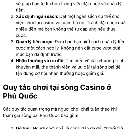
sẽ giúp bạn tự tin hơn trong việc đặt cược và quản lý
tiền.
Xác định ngân sách:
Đặt một ngân sách cụ thể cho
việc chơi tại casino và tuân thủ nó. Tránh đặt cược quá
nhiều tiền mà bạn không thể tự đáp ứng nếu thua
cuộc.
Quản lý tiền cược:
Đảm bảo bạn biết cách quản lý tiền
cược một cách hợp lý. Không nên đặt cược vượt quá
mức bạn đã định trước.
Nhận thưởng và ưu đãi:
Tìm hiểu về các chương trình
khuyến mãi, thẻ thành viên và ưu đãi tại sòng bài để
tận dụng cơ hội nhận thưởng hoặc giảm giá.
Quy tắc chơi tại sòng Casino ở
Phú Quốc
Các quy tắc quan trọng mà người chơi phải tuân theo khi
tham gia sòng bài Phú Quốc bao gồm:
Độ tuổi:
Người chơi phải là công dân đã đủ 21 tuổi trở