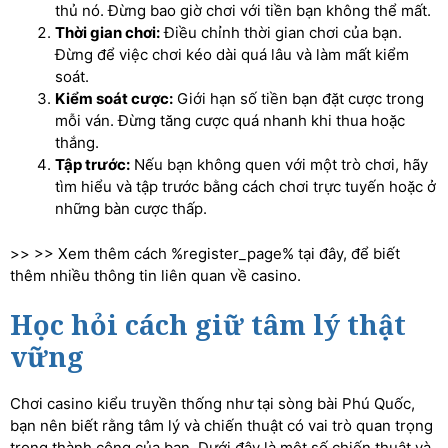
thủ nó. Đừng bao giờ chơi với tiền bạn không thể mất.
Thời gian chơi:
Điều chỉnh thời gian chơi của bạn.
Đừng để việc chơi kéo dài quá lâu và làm mất kiểm
soát.
Kiểm soát cược:
Giới hạn số tiền bạn đặt cược trong
mỗi ván. Đừng tăng cược quá nhanh khi thua hoặc
thắng.
Tập trước:
Nếu bạn không quen với một trò chơi, hãy
tìm hiểu và tập trước bằng cách chơi trực tuyến hoặc ở
những bàn cược thấp.
>> >> Xem thêm cách %register_page% tại đây, để biết
thêm nhiều thông tin liên quan về casino.
Học hỏi cách giữ tâm lý thật
vững
Chơi casino kiểu truyền thống như tại sòng bài Phú Quốc,
bạn nên biết rằng tâm lý và chiến thuật có vai trò quan trọng
trong thành công của bạn. Dưới đây là một số chiến thuật và