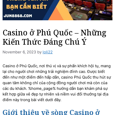
Casino ở Phú Quốc – Những
Kiến Thức Đáng Chú Ý
November 6, 2023
by
loli22
Casino ở Phú Quốc, nơi thú vị và sự phấn khích hội tụ, mang
lại cho người chơi những trải nghiệm đỉnh cao. Được biết
đến như một điểm đến hấp dẫn, casino Phú Quốc thu hút sự
quan tâm không chỉ của cộng đồng người chơi mà còn của
các du khách. %home_page% hướng dẫn bạn khám phá sự
kết hợp giữa vẻ đẹp tự nhiên và niềm vui đổi thưởng tại địa
điểm này trong bài viết dưới đây.
Giới thiệu về sòng Casino ở