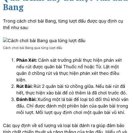
Bang
Trong cách chơi bài Bang, từng lượt đấu được quy định cụ
thể như sau:
Cách chơi bài Bang qua từng lượt đấu
Phán Xét:
Cảnh sát trưởng phải thực hiện phán xét
nếu rút được quân bài Thuốc nổ hoặc Từ.
Lật một
quân ở chồng rút và thực hiện phán xét theo điều
kiện.
Rút Bài:
Rút 2 quân bài từ chồng giữa. Nếu bài rút đã
hết, thực hiện xào bài để có thêm lá đã chơi trước đó.
Đánh Bài:
Xuống một lá bài để loại bỏ đối thủ khỏi ván
đấu.
Chỉ được đánh một phiên bản của quân bài trong
mỗi lượt.
Mỗi lượt quy định chơi một quân bài vũ khí.
Các quy định về số lượng và loại bài đánh ra giúp đảm bảo
tính chất chiến thuật và căng thẳng của trận đấu. Hiểu rõ và