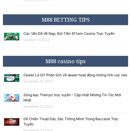
M88 BETTING TIPS
Các Vấn Đề Về Nạp, Rút Tiền 911win Casino Trực Tuyến
October 31,2023
M88 casino tips
Dealer Là Gì? Phân tích về dealer hoạt động những lĩnh vực nào
December 15,2023
Sòng bạc Thenyic trực tuyến – Cập nhật Những Tin Tức Mới
Nhất
November 27,2023
06 Chiến Thuật Đặc Sắc Thông Minh Trong Baccarat Trực
Tuyến
November 27,2023