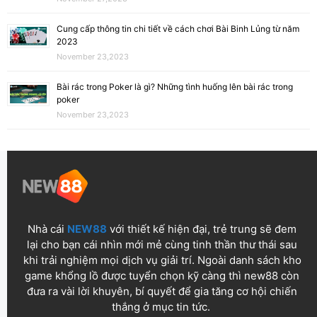
Cung cấp thông tin chi tiết về cách chơi Bài Binh Lủng từ năm
2023
November 23,2023
Bài rác trong Poker là gì? Những tình huống lên bài rác trong
poker
November 23,2023
Nhà cái
NEW88
với thiết kế hiện đại, trẻ trung sẽ đem
lại cho bạn cái nhìn mới mẻ cùng tinh thần thư thái sau
khi trải nghiệm mọi dịch vụ giải trí. Ngoài danh sách kho
game khổng lồ được tuyển chọn kỹ càng thì new88 còn
đưa ra vài lời khuyên, bí quyết để gia tăng cơ hội chiến
thắng ở mục tin tức.