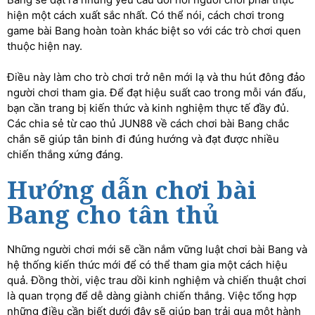
hiện một cách xuất sắc nhất. Có thể nói, cách chơi trong
game bài Bang hoàn toàn khác biệt so với các trò chơi quen
thuộc hiện nay.
Điều này làm cho trò chơi trở nên mới lạ và thu hút đông đảo
người chơi tham gia. Để đạt hiệu suất cao trong mỗi ván đấu,
bạn cần trang bị kiến thức và kinh nghiệm thực tế đầy đủ.
Các chia sẻ từ cao thủ JUN88 về cách chơi bài Bang chắc
chắn sẽ giúp tân binh đi đúng hướng và đạt được nhiều
chiến thắng xứng đáng.
Hướng dẫn chơi bài
Bang cho tân thủ
Những người chơi mới sẽ cần nắm vững luật chơi bài Bang và
hệ thống kiến thức mới để có thể tham gia một cách hiệu
quả. Đồng thời, việc trau dồi kinh nghiệm và chiến thuật chơi
là quan trọng để dễ dàng giành chiến thắng. Việc tổng hợp
những điều cần biết dưới đây sẽ giúp bạn trải qua một hành