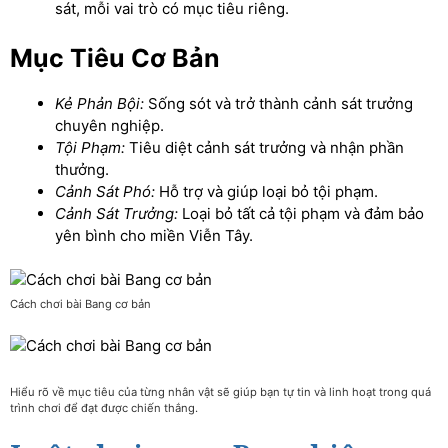
sát, mỗi vai trò có mục tiêu riêng.
Mục Tiêu Cơ Bản
Kẻ Phản Bội:
Sống sót và trở thành cảnh sát trưởng
chuyên nghiệp.
Tội Phạm:
Tiêu diệt cảnh sát trưởng và nhận phần
thưởng.
Cảnh Sát Phó:
Hỗ trợ và giúp loại bỏ tội phạm.
Cảnh Sát Trưởng:
Loại bỏ tất cả tội phạm và đảm bảo
yên bình cho miền Viễn Tây.
Cách chơi bài Bang cơ bản
Hiểu rõ về mục tiêu của từng nhân vật sẽ giúp bạn tự tin và linh hoạt trong quá
trình chơi để đạt được chiến thắng.