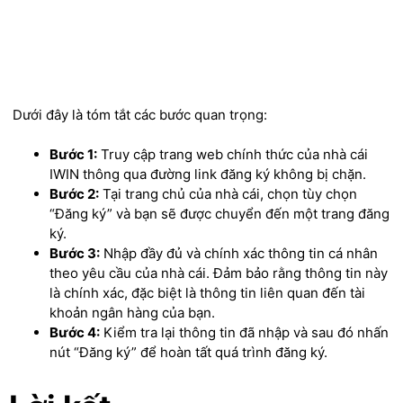
Dưới đây là tóm tắt các bước quan trọng:
Bước 1:
Truy cập trang web chính thức của nhà cái
IWIN
thông qua đường link đăng ký không bị chặn.
Bước 2:
Tại trang chủ của nhà cái, chọn tùy chọn
“Đăng ký” và bạn sẽ được chuyển đến một trang đăng
ký.
Bước 3:
Nhập đầy đủ và chính xác thông tin cá nhân
theo yêu cầu của nhà cái. Đảm bảo rằng thông tin này
là chính xác, đặc biệt là thông tin liên quan đến tài
khoản ngân hàng của bạn.
Bước 4:
Kiểm tra lại thông tin đã nhập và sau đó nhấn
nút “Đăng ký” để hoàn tất quá trình đăng ký.