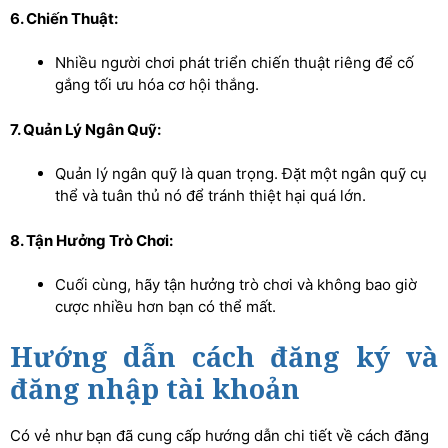
6. Chiến Thuật:
Nhiều người chơi phát triển chiến thuật riêng để cố
gắng tối ưu hóa cơ hội thắng.
7. Quản Lý Ngân Quỹ:
Quản lý ngân quỹ là quan trọng. Đặt một ngân quỹ cụ
thể và tuân thủ nó để tránh thiệt hại quá lớn.
8. Tận Hưởng Trò Chơi:
Cuối cùng, hãy tận hưởng trò chơi và không bao giờ
cược nhiều hơn bạn có thể mất.
Hướng dẫn cách đăng ký và
đăng nhập tài khoản
Có vẻ như bạn đã cung cấp hướng dẫn chi tiết về cách đăng