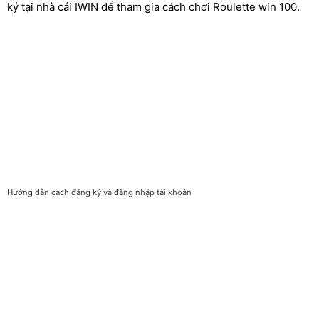
ký tại nhà cái
IWIN
để tham gia cách chơi Roulette win 100.
Hướng dẫn cách đăng ký và đăng nhập tài khoản