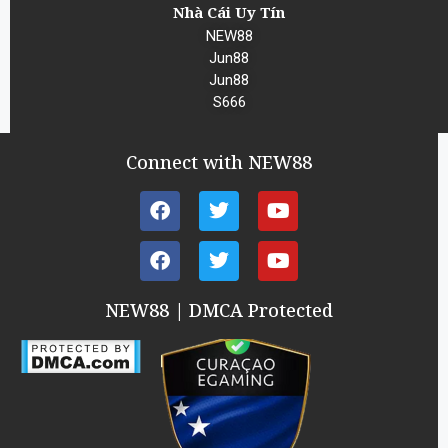
Nhà Cái Uy Tín
NEW88
Jun88
Jun88
S666
Connect with NEW88
NEW88 | DMCA Protected