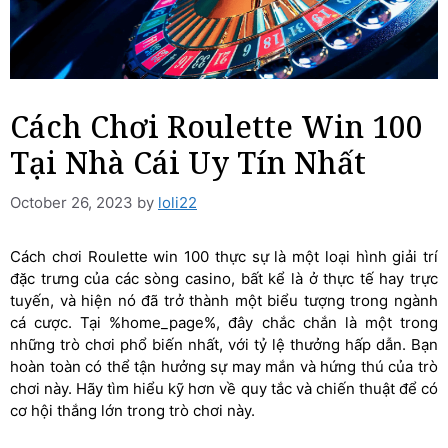
Cách Chơi Roulette Win 100
Tại Nhà Cái Uy Tín Nhất
October 26, 2023
by
loli22
Cách chơi Roulette win 100 thực sự là một loại hình giải trí
đặc trưng của các sòng casino, bất kể là ở thực tế hay trực
tuyến, và hiện nó đã trở thành một biểu tượng trong ngành
cá cược. Tại %home_page%, đây chắc chắn là một trong
những trò chơi phổ biến nhất, với tỷ lệ thưởng hấp dẫn. Bạn
hoàn toàn có thể tận hưởng sự may mắn và hứng thú của trò
chơi này. Hãy tìm hiểu kỹ hơn về quy tắc và chiến thuật để có
cơ hội thắng lớn trong trò chơi này.