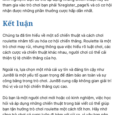
tham gia vào trò chơi bạn phải %register_page% và có cơ hội
nhận được những phần thưởng cược hấp dẫn nhất.
Kết luận
Chúng ta đã tìm hiểu về một số chiến thuật và cách chơi
roulette nhằm tối ưu hóa cơ hội chiến thắng. Roulette là một
trò chơi may rủi, nhưng thông qua việc hiểu rõ luật chơi, các
cách cược và chiến thuật khác nhau, người chơi có thể cải
thiện tỷ lệ chiến thắng của họ.
Ngoài ra, lựa chọn một nhà cái uy tín và đáng tin cậy như
Jun88 là một yếu tố quan trọng để đảm bảo an toàn và sự
công bằng trong trò chơi. Jun88 cung cấp không gian giải trí
thú vị và cơ hội chiến thắng cực cao.
Dù bạn là một người chơi mới hoặc có kinh nghiệm, việc học
hỏi và áp dụng những chiến thuật trong bài viết có thể giúp
bạn tận hưởng trò chơi roulette một cách tốt hơn. Hãy nhớ
rằng trò chơi cá cược luôn đi kèm với rủi ro, vì vậy bạn nên