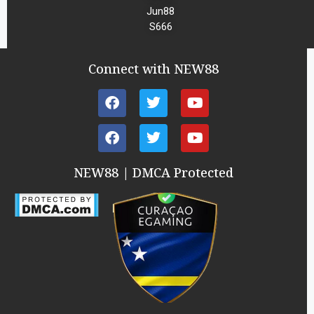
Jun88
S666
Connect with NEW88
NEW88 | DMCA Protected