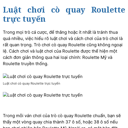
Luật chơi cò quay Roulette
trực tuyến
Trong mọi trò cá cược, để thắng hoặc ít nhất là tránh thua
quá nhiều, việc hiểu rõ luật chơi và cách chơi của trò chơi là
rất quan trọng. Trò chơi cò quay Roulette cũng không ngoại
lệ. Cách chơi và luật chơi của Roulette được thể hiện một
cách đơn giản thông qua hai loại chính: Roulette Mỹ và
Roulette truyền thống.
Luật chơi cò quay Roulette trực tuyến
Trong mỗi ván chơi của trò cò quay Roulette chuẩn, bạn sẽ
thấy một vòng quay chia thành 37 ô số, hoặc 38 ô số nếu