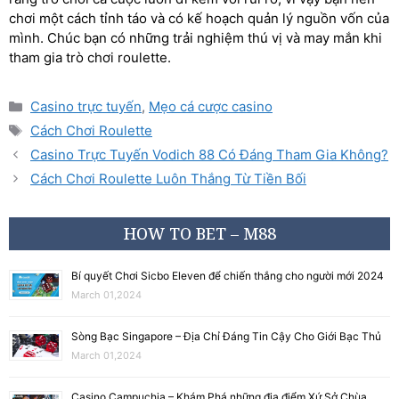
chơi một cách tỉnh táo và có kế hoạch quản lý nguồn vốn của
mình. Chúc bạn có những trải nghiệm thú vị và may mắn khi
tham gia trò chơi roulette.
Casino trực tuyến
,
Mẹo cá cược casino
Cách Chơi Roulette
Casino Trực Tuyến Vodich 88 Có Đáng Tham Gia Không?
Cách Chơi Roulette Luôn Thắng Từ Tiền Bối
HOW TO BET – M88
Bí quyết Chơi Sicbo Eleven để chiến thắng cho người mới 2024
March 01,2024
Sòng Bạc Singapore – Địa Chỉ Đáng Tin Cậy Cho Giới Bạc Thủ
March 01,2024
Casino Campuchia – Khám Phá những địa điểm Xứ Sở Chùa